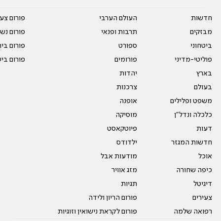
חדשות
העולם הערבי
פורום צע
מבזקים
תרבות ופנאי
פורום נשו
ביטחוני
ספורט
פורום בי
פוליטי-מדיני
פורומים
פורום בי
בארץ
יהדות
בעולם
צרכנות
משפט ופלילים
אופנה
כלכלה ונדל"ן
מוסיקה
דעות
פיוטקאסט
חדשות המגזר
ילדודס
אוכל
מודעות אבל
כיפה שחורה
מזג אוויר
דיגיטל
תגיות
צעירים
פורום הריון ולידה
רפואה שלמה
פורום לקראת נישואין וזוגיות