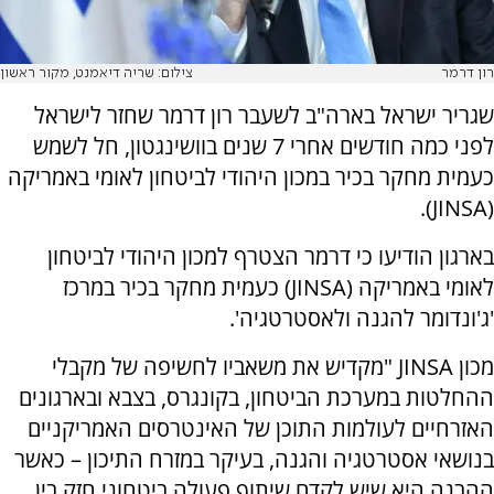
רון דרמר
צילום: שריה דיאמנט, מקור ראשון
שגריר ישראל בארה"ב לשעבר רון דרמר שחזר לישראל
לפני כמה חודשים אחרי 7 שנים בוושינגטון, חל לשמש
כעמית מחקר בכיר במכון היהודי לביטחון לאומי באמריקה
(JINSA).
בארגון הודיעו כי דרמר הצטרף למכון היהודי לביטחון
לאומי באמריקה (JINSA) כעמית מחקר בכיר במרכז
'ג'ונדומר להגנה ולאסטרטגיה'.
מכון JINSA "מקדיש את משאביו לחשיפה של מקבלי
ההחלטות במערכת הביטחון, בקונגרס, בצבא ובארגונים
האזרחיים לעולמות התוכן של האינטרסים האמריקניים
בנושאי אסטרטגיה והגנה, בעיקר במזרח התיכון – כאשר
ההבנה היא שיש לקדם שיתוף פעולה ביטחוני חזק בין