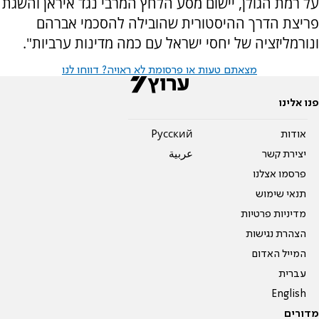
על רמת הגולן, יישום מסע הלחץ המרבי נגד איראן והשגת
פריצת הדרך ההיסטורית שהובילה להסכמי אברהם
ונורמליזציה של יחסי ישראל עם כמה מדינות ערביות".
מצאתם טעות או פרסומת לא ראויה? דווחו לנו
פנו אלינו
אודות
Pусский
יצירת קשר
عربية
פרסמו אצלנו
תנאי שימוש
מדיניות פרטיות
הצהרת נגישות
המייל האדום
עברית
English
מדורים