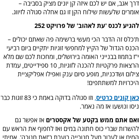
דרך אגב, אם יש לכם איזה קן יונים מציק בסביבה –
אומרים שלעשות שילוח הקן זו גם אחלה סגולה לזיווג.
להגיע לכנס 'עת לאהוב' של פרויקט 252
ת'כלס זה הדבר הכי מעשי ברשימה פה שאתם יכולים –
הכנס הגדול של הקיץ למחפשי זוגיות יתקיים ביום רביעי
י"ז בתמוז בבנייני האומה בירושלים, ומחכות לכם שם מלא
הרצאות פרקטיות להכנה לזוגיות, 10 ספידייטים, עמדת
צילום ושדכניות, מופע סיום ענק ואפילו אפליקציית
היכרויות למשתתפים!
כאן קונים כרטיס
,
וזו סגולה בדוקה באמת כי 83 זוגות כבר
ניסו ונושעו אז מה נאמר.
ואם אתם ממש בקטע של אקסטרים
אז אפשר גם
להשרות שברי כוס חתונה במים ואז לחפוף את הראש עם
המים או לעבור מעל חנוכייה בוערת ב'זאת חנוכה'. אמיתי