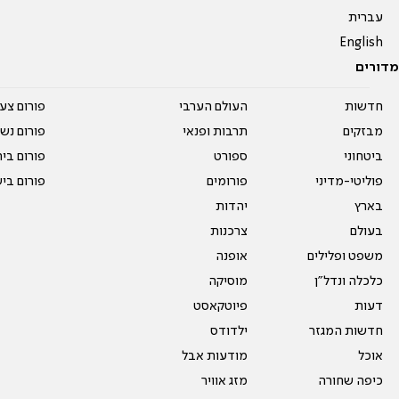
עברית
English
מדורים
חדשות
העולם הערבי
פורום צע
מבזקים
תרבות ופנאי
פורום נשו
ביטחוני
ספורט
פורום בי
פוליטי-מדיני
פורומים
פורום בי
בארץ
יהדות
בעולם
צרכנות
משפט ופלילים
אופנה
כלכלה ונדל"ן
מוסיקה
דעות
פיוטקאסט
חדשות המגזר
ילדודס
אוכל
מודעות אבל
כיפה שחורה
מזג אוויר