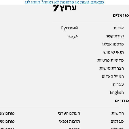
מצאתם טעות או פרסומת לא ראויה? דווחו לנו
פנו אלינו
אודות
Pусский
יצירת קשר
عربية
פרסמו אצלנו
תנאי שימוש
מדיניות פרטיות
הצהרת נגישות
המייל האדום
עברית
English
מדורים
חדשות
העולם הערבי
פורום צע
מבזקים
תרבות ופנאי
פורום נשו