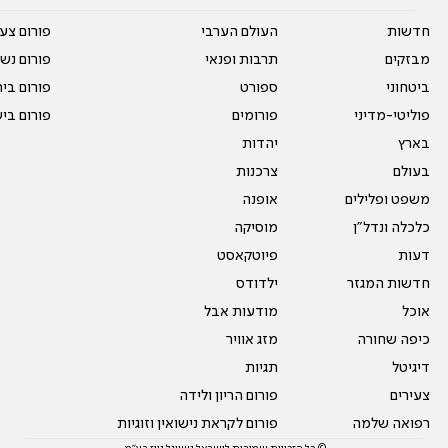
חדשות
העולם הערבי
פורום צע
מבזקים
תרבות ופנאי
פורום נשו
ביטחוני
ספורט
פורום בי
פוליטי-מדיני
פורומים
פורום בי
בארץ
יהדות
בעולם
צרכנות
משפט ופלילים
אופנה
כלכלה ונדל"ן
מוסיקה
דעות
פיוטקאסט
חדשות המגזר
ילדודס
אוכל
מודעות אבל
כיפה שחורה
מזג אוויר
דיגיטל
תגיות
צעירים
פורום הריון ולידה
רפואה שלמה
פורום לקראת נישואין וזוגיות