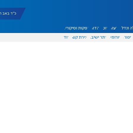
כ"ד באב תשפ"ו |
 ונדל"ן
דעות
אוכל
יהדות
הפקות וסיקורים
ספורט
פורומים
אתר ישיבה
יצירת קשר
עוד