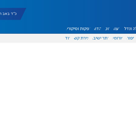
כ"ד באב תשפ"ו |
 ונדל"ן
דעות
אוכל
יהדות
הפקות וסיקורים
ספורט
פורומים
אתר ישיבה
יצירת קשר
עוד