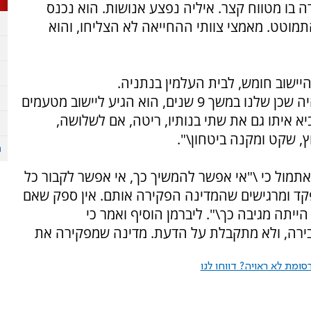
רה בו מטווח קצר. איליה נפצע אנושות. הוא נכנס
תמוטט. מאמצי צוותי ההחייאה לא הצליחו, והוא
אתי רוזנבלט תושבת היישוב סיפרה כי \"איליה היה שכן שלנו במשך 9 שנים, הוא הגיע ליישוב מטעמים
יא איתו גם את שתי בנותיו, ריטה, אם לשלושה,
, שקט ומקנה ביטחון\".
אתמול כי \"אי אפשר להמשיך כך, אי אפשר לקבור כל
קד ומרגישים שהמדינה הפקירה אותם. אין ספק שאם
ייתה מגיבה כך\". ליברמן הוסיף ואמר כי
ירה, ולא מתקבלת על הדעת. מדינה שמפקירה את
ומת לא ראויה? דווחו לנו