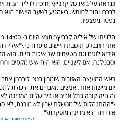
כנראה על בואו של קרביץ\' חיכה לו ליד הבית וי
לרכבו וחזר לחומש. כשהגיע לשער היישוב הוא ה
נפטר מפצעיו.
הלוויתו של איליה קרביץ\' תצא היום ב- 14:00 מהיישוב חומש, לבית העלמין בנתניה.
אידיאולוגים וגם מטעמים של איכות חיים. הוא הב
וסבטלנה, אם לשניים. הוא היה איש מקסים וחרוץ
ראש המועצה האזורית שומרון בנצי ליברמן אמר 
יום מישהו אחר. אנשים מאבדים את היכולת לתפ
זה היה קורה בתל אביב או בירושלים המדינה לא ה
\"ההתנהלות של ממשלת שרון לא מובנת, לא סב
אזרחיה היא מדינה מופקרת\".
מצאתם טעות או פרס