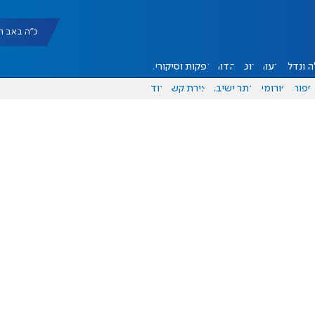
כ"ה באב תשפ"ו |
 ונדל"ן
דעות
אוכל
יהדות
הפקות וסיקורים
ספורט
פורומים
אתר ישיבה
יצירת קשר
עוד