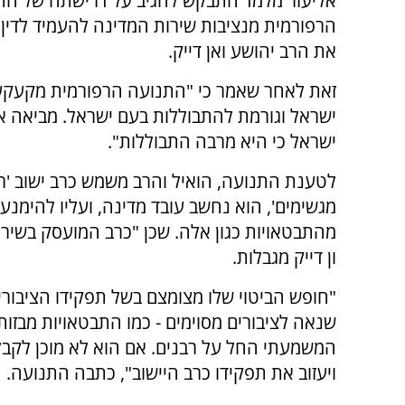
אליעזר מלמד התבקש להגיב על דרישתה של הת
הרפורמית מנציבות שירות המדינה להעמיד לדין
את הרב יהושע ואן דייק.
זאת לאחר שאמר כי "התנועה הרפורמית מקעק
ישראל וגורמת להתבוללות בעם ישראל. מביאה א
ישראל כי היא מרבה התבוללות".
לטענת התנועה, הואיל והרב משמש כרב ישוב '
מגשימים', הוא נחשב עובד מדינה, ועליו להימנע
מהתבטאויות כגון אלה. שכן "כרב המועסק בשירו
ון דייק מגבלות.
"חופש הביטוי שלו מצומצם בשל תפקידו הציבורי. 
שנאה לציבורים מסוימים - כמו התבטאויות מבזו
המשמעתי החל על רבנים. אם הוא לא מוכן לקבל
ויעזוב את תפקידו כרב היישוב", כתבה התנועה.