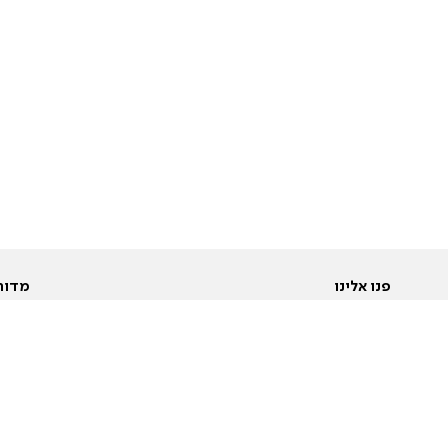
פנו אלינו
מדור
אודות
Pусский
חד
יצירת קשר
عربية
מב
פרסמו אצלנו
בי
תנאי שימוש
פו
מדיניות פרטיות
בא