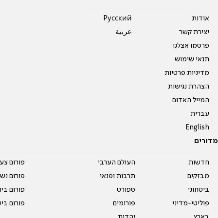
אודות
Pусский
יצירת קשר
عربية
פרסמו אצלנו
תנאי שימוש
מדיניות פרטיות
הצהרת נגישות
המייל האדום
עברית
English
מדורים
חדשות
העולם הערבי
פורום צע
מבזקים
תרבות ופנאי
פורום נשו
ביטחוני
ספורט
פורום בי
פוליטי-מדיני
פורומים
פורום בי
בארץ
יהדות