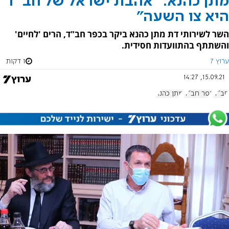
מתן כהנא: "אהבת ישראל של חב"ד
היא צו השעה"
השר לשירותי דת מתן כהנא ביקר בכפר חב"ד, הרים 'לחיים'
והשתתף בהתוועדות חסידית.
ערוץ 7
1 דקות
15.09.21, 14:27
חב"ד
כפר חב"ד
מתן כהנא