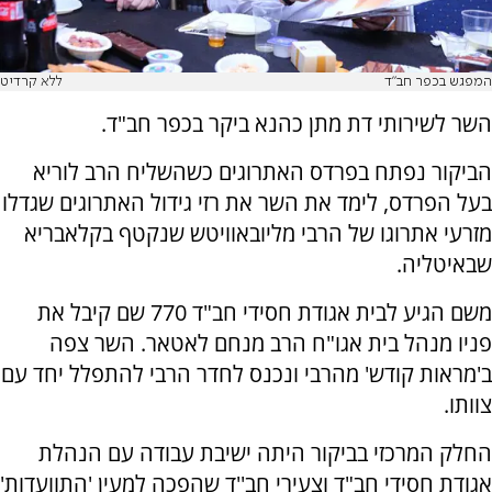
המפגש בכפר חב"ד
ללא קרדיט
השר לשירותי דת מתן כהנא ביקר בכפר חב"ד.
הביקור נפתח בפרדס האתרוגים כשהשליח הרב לוריא
בעל הפרדס, לימד את השר את רזי גידול האתרוגים שגדלו
מזרעי אתרוגו של הרבי מליובאוויטש שנקטף בקלאבריא
שבאיטליה.
משם הגיע לבית אגודת חסידי חב"ד 770 שם קיבל את
פניו מנהל בית אגו"ח הרב מנחם לאטאר. השר צפה
ב'מראות קודש' מהרבי ונכנס לחדר הרבי להתפלל יחד עם
צוותו.
החלק המרכזי בביקור היתה ישיבת עבודה עם הנהלת
אגודת חסידי חב"ד וצעירי חב''ד שהפכה למעין 'התוועדות'