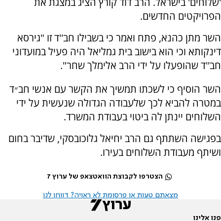
'שלוחים' בישראל. הרב דוד קורץ הציג במצגת את
הפרויקטים החדשים.
השר מתן כהנא, פתח ואמר כי בשבילו חב''ד זו "גירסא
דינקותא וכי הוא בישוב בית גמליאל היה פעיל במועדוני
חב''ד שהופעלו על ידי הרב אלימלך שחר".
השר הוסיף כי לשכתו תמשיך את הקשר עם אנשי חב״ד
במטרה להביא לכך שלעבודה הגדולה שנעשית על ידי
השלוחים יינתן לה ביטוי בעבודת המשרד.
בפגישה השתתף גם הרב יחיאל גלוכובסקי, שדיבר בחום
ושיתף מעבודת השלוחים בעירו.
הצטרפו לקבוצת הוואטצאפ של ערוץ 7
מצאתם טעות או פרסומת לא ראויה? דווחו לנו
פנו אלינו