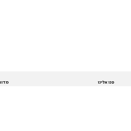
פנו אלינו
מדור
אודות
Pусский
חד
יצירת קשר
عربية
מב
פרסמו אצלנו
בי
תנאי שימוש
פו
מדיניות פרטיות
בא