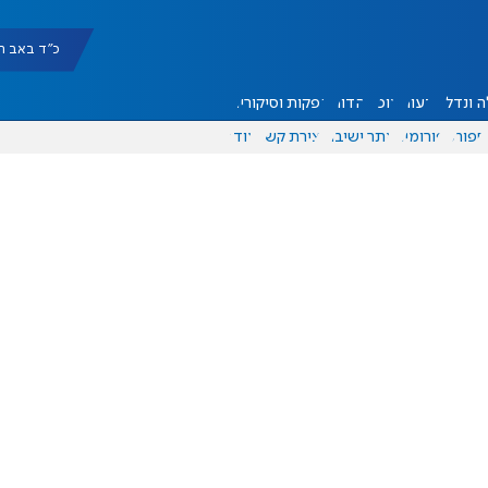
כ"ד באב תשפ"ו |
 ונדל"ן
דעות
אוכל
יהדות
הפקות וסיקורים
ספורט
פורומים
אתר ישיבה
יצירת קשר
עוד