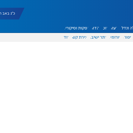
כ"ג באב תשפ"ו |
 ונדל"ן
דעות
אוכל
יהדות
הפקות וסיקורים
ספורט
פורומים
אתר ישיבה
יצירת קשר
עוד