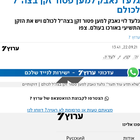
גלעד נאבק למען פטור זקן בצה"ל
לכולם
גלעד לוי נאבק למען פטור זקן בצה"ל לכולם ויש את הזקן
התשיעי באורכו בעולם. צפו
ערוץ 7
22.09.21, 13:41
צה"ל
זקנים
זקן
גלעד לוי
''שלא תדע עוד תער'': גלעד נאבק למען פטור זקן בצה"ל לכולם | דוקותיים
הצטרפו לקבוצת הוואטצאפ של ערוץ 7
מצאתם טעות או פרסומת לא ראויה? דווחו לנו
פנו אלינו
אודות
Pусский