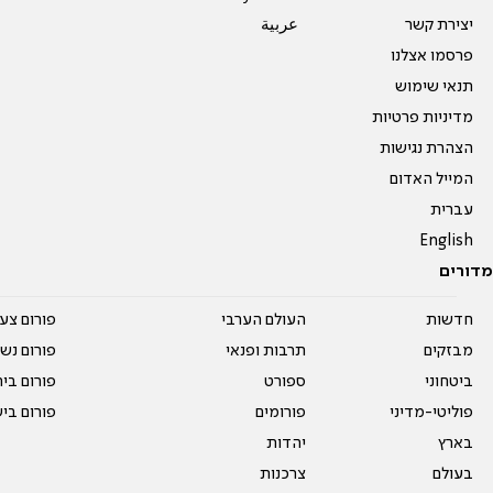
יצירת קשר
عربية
פרסמו אצלנו
תנאי שימוש
מדיניות פרטיות
הצהרת נגישות
המייל האדום
עברית
English
מדורים
חדשות
העולם הערבי
פורום צע
מבזקים
תרבות ופנאי
פורום נשו
ביטחוני
ספורט
פורום בי
פוליטי-מדיני
פורומים
פורום בי
בארץ
יהדות
בעולם
צרכנות