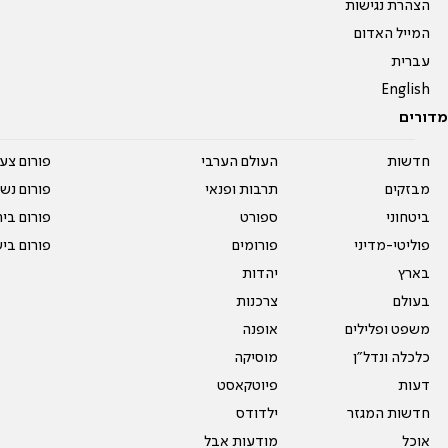
הצהרת נגישות
המייל האדום
עברית
English
מדורים
חדשות
העולם הערבי
פורום צע
מבזקים
תרבות ופנאי
פורום נשו
ביטחוני
ספורט
פורום בי
פוליטי-מדיני
פורומים
פורום בי
בארץ
יהדות
בעולם
צרכנות
משפט ופלילים
אופנה
כלכלה ונדל"ן
מוסיקה
דעות
פיוטקאסט
חדשות המגזר
ילדודס
אוכל
מודעות אבל