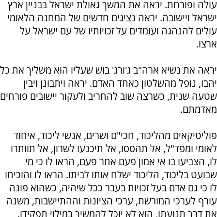
עולה ופורחת. יראה את המשך גאולת ישראל בבניין ארץ
ישראל ויישובה. יראה נציגים חדשים של המחנה הלאומי
עולים להנהגה ועומדים על זכויותיו של עם ישראל על
ארצו.
יראה את נשיא ארה"ב ג'ורג' בוש שעליו הוא משליך את כל
יהבו, נופל מהשלטון כאחד האדם. יראה ויתבונן ויבין
שטעה שנית, כשרצה שוב להחריב ולעקור יישובים פורחים
מאדמתם.
פוליטיקאים מהליכוד, חכי"ם ושרים, אנשי ליכוד, איחוד
לאומי ומפד"ל, אל תהססו, אל תיכנעו לשרון, אל תוותרו
לו, הצביעו בו אי אמון פעם אחר פעם, הראו לו כי מי
שבועט בליכוד, הליכוד ישלח אותו לביתו. הראו לו והוכיחו
לו כי גם אדם בעל זכויות בעבר ככל שיהיה, כשהוא פונה
עורף לערכי המורשת, ערכי הציונות וההתיישבות, משנה
את דרך תנועתו, הוא לא יוכל להמשיך במילוי תפקידו.