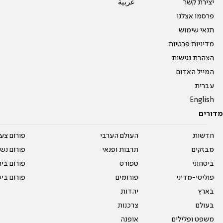
יצירת קשר
عربية
פרסמו אצלנו
תנאי שימוש
מדיניות פרטיות
הצהרת נגישות
המייל האדום
עברית
English
מדורים
חדשות
העולם הערבי
פורום צע
מבזקים
תרבות ופנאי
פורום נשו
ביטחוני
ספורט
פורום בי
פוליטי-מדיני
פורומים
פורום בי
בארץ
יהדות
בעולם
צרכנות
משפט ופלילים
אופנה