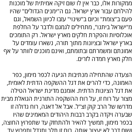
ממקורות אלו, כבר אין לו שום זיקה אמיתית של מוכנות
להילחם עבור ארץ ישראל. גם ה"ימנים הגדולים" שהיו
פעם ב"צומת" וכיום ב"שינוי" עזבו לכיוון השמאל, וגם
מ"ישראל ביתנו", מתחילים לגמגם ולדבר על החלפת
אוכלוסיות והפקרת חלקים מארץ ישראל. רק התומכים
בארץ ישראל ובציונות מתוך תורה, נשארו עומדים על
אמונתם ומשמרתם ובתומתם, ואינם מוכנים לוותר על אף
חלק מארץ חמדה לזרים.
הצעדה שהתחילה מנתיבות הגיעה לכפר מימון, כפר
האמונה, כדי להרים את דגל ההשקפה הדתית לאומית,
את דגל הציונות הדתית. אומנם מדינת ישראל הטילה
מצור על רוח זו, על רוח ההשקפה התורנית הגואלת מבית
מדרשו של הרב קוק זצ"ל. אבל אל דאגה, רוח גדולה זו
שבערה ויקדה בקרב רבבות היהודים המאמינים שהיו
בכפר מימון, תמשיך להאיר ולהתחזק עד שתפרוץ החוצה,
ושום דבר לא יעצור אותה. רוח זו תלך ותגדל ותפרוץ עד