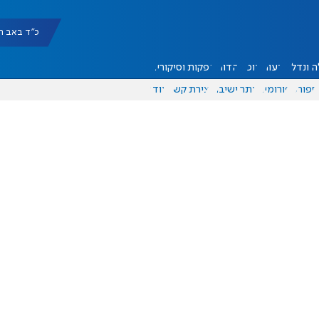
כ"ד באב תשפ"ו |
 ונדל"ן
דעות
אוכל
יהדות
הפקות וסיקורים
ספורט
פורומים
אתר ישיבה
יצירת קשר
עוד