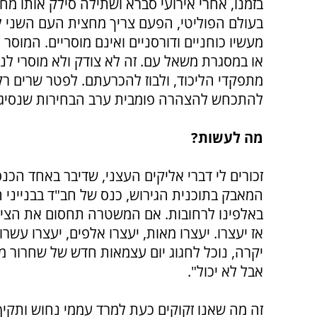
בזמנו, אחרי אירועי סברא ושתילה סילק אותו מ
בעולם הפוליטי, הפעם צריך מחצית העם השני לס
מעשיו כוחניים ודורסניים ואינם מוסריים. המוס
או במסגרת משאל עם. זה לא צודק ולא מוסרי ל
מתפקדי הליכוד, ולבוז להכרעתם. לפטר שרים ר
להתכחש להצהרה פומבית ערב הבחירות שנסיגה ח
מה לעשות?
זכורים לי דברי אליקים העצני, שדיבר באחד הכ
המאבק בתוכנית הגירוש, כנס של חב"ד בבנייני ה
באלפינו לרחובות. אם המשטרה תחסום את הצירים
אז יעצרו. יעצרו מאות, יעצרו אלפים, יעצרו עשר
יקרה, נוכל לחגוג יום עצמאות חדש של שחרור מע
אבל לא יכול".
זה מה שאנו זקוקים כעת למרד עממי נחוש ותקיף,