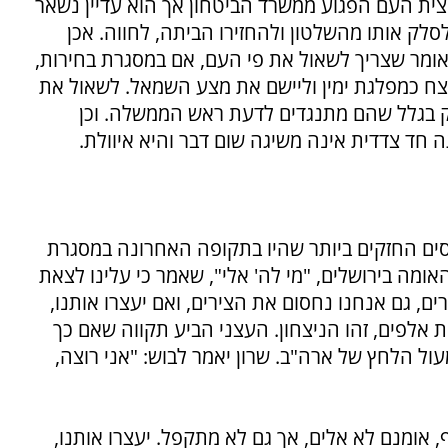
חצית העם הפגוע ממשרד הביטחון אך הוא עדיין נשאר
לק אותו מהשלטון ולהחזירו הביתה, לחווה. אכן
ר אומר שצריך לשאול את פי העם, אם במסגרת בחירות,
נצח כמפלגת ימין וליישם את מצע השמאל. לשאול את
ק בגלל שהם מתנגדים לדעת ראש הממשלה. וכן
ד צדדית אינה משיגה שום דבר והיא איוולת.
נסים החזקים ביותר שהיו בתקופה האחרונה במסגרת
אומה בירושלים, "מי לה' אלי", שאמר כי עלינו לצאת
, גם אנחנו נחסום את הצירים, ואם יעצרו אותנו,
ות אלפים, זהו הניצחון. העצני הביע תקווה שאם כך
ול הלחץ של ארה"ב. שרון יאמר לבוש: "אני רוצה,
 אומנם לא אלים, אך גם לא מתקפל. יעצרו אותנו,