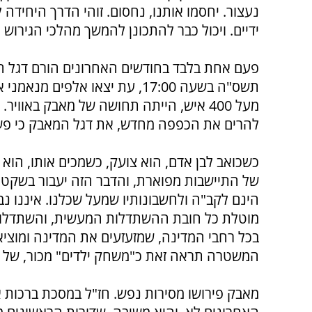
נעצור. יחסמו אותנו, נחסום. זוהי הדרך היחידה
ידיים. ויכול כבר להתכונן להמשך מהלכי הגירוש
פעם אחת בלבד בחודשים האחרונים הורם דגל המאב
תשס"ה בשעה 17:00, עת יצאו אלפ
מעל 400 איש, הייתה תחושה של מאבק באווי
להרים את הכפפה מחדש, את דגל המאבק כי פשו
כשכואב לבן אדם, הוא צועק, כשמכים אותו, הוא
של התיישבות מפוארת, והדבר הזה יעבור בשקט.
הינם לקב"ה ולחשבונותיו שמעל שכלנו. איננו נביא
מוטלת כל חובת ההשתדלות המעשית, והשתדלות 
בכל רחבי המדינה, שמזעזעים את המדינה ומוציאי
המשטרה תראה זאת כ"משחק ילדים" מכור, של כ
מאבק פירושו מסירות נפש. חז"ל במסכת ברכות או