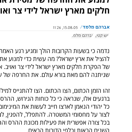
חלקים מארץ ישראל לידי צר ואוי
אברהם מלמד
15.08.05, 11:26
גוש קטיף
אברהם מלמד
נדמה כי בשעות הקרובות הולך ומגיע רגע האמת, 
להציל את ארץ ישראל? מה עשית כדי למנוע את
של הפקרת חלקים מארץ ישראל לידי צר ואויב. 
שניתנה להם מאת בורא עולם. את החרפה של עקירת 
זהו הזמן הכתום, הצו הכתום. הצו להתגייס למיל
ברגעים אלו, שנראה כי כל כוחות הגירוש, ההרס 
כל יהודי הנאמן לארצו חייב לעשות את המינימו
לצור על מחסומי המשטרה. להתפלל, להפגין, למ
בכל צורה אפשרית את פעילות מכונת ההרס והחורב
השנים הבאות וכלפי הדורות הבאים.