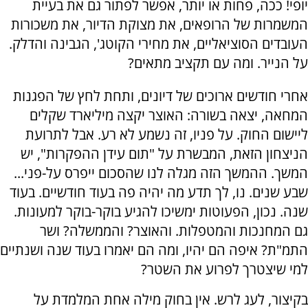
יופי! ככה, פחות או יותר, אפשר לפתור גם את בעיית
המשמרות של הרופאים, את מצוקת הדיור, את משכורות
העובדים הסוציאליים, את מחירי הקוטג', הגבינה והדלק.
על הנייר. ומה עם תקציב מתאים?
אחרי חודשים ארוכים של דיונים, ותחת לחץ של הפגנות
המחאה, יצאה בשורה: האוצר יקצה מיליארד שקלים
ליישום החוק. על פניו, זה נשמע לא רע. אבל לתרועת
הניצחון הזאת, המבשרת על "תום עידן ההפקרות", יש
המשך. ההמשך הזה מגלה לנו שהסכום ייפרס על-פני...
שבע שנים. נו, לך תדע מה יהיה פה בעוד חודשיים. בעוד
שנה. נכון, הפעוטות ימשיכו להגיע בוקר-בוקר למעונות.
גם המחנכות והמטפלות. והאוצר? והממשלה? ושר
התמ"ת? איפה הם יהיו, ומה הם יאמרו בעוד שנה ושנתיים
למי שיצטרך לפרוע את השטר?
בקיצור, לעג לרש. אין בחוק מילה אחת המלמדת על