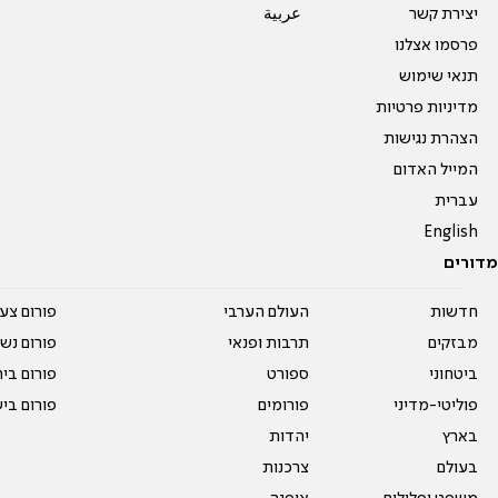
יצירת קשר
عربية
פרסמו אצלנו
תנאי שימוש
מדיניות פרטיות
הצהרת נגישות
המייל האדום
עברית
English
מדורים
חדשות
העולם הערבי
פורום צע
מבזקים
תרבות ופנאי
פורום נשו
ביטחוני
ספורט
פורום בי
פוליטי-מדיני
פורומים
פורום בי
בארץ
יהדות
בעולם
צרכנות