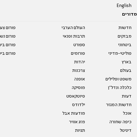
English
מדורים
חדשות
העולם הערבי
פורום צע
מבזקים
תרבות ופנאי
פורום נשו
ביטחוני
ספורט
פורום בי
פוליטי-מדיני
פורומים
פורום בי
בארץ
יהדות
בעולם
צרכנות
משפט ופלילים
אופנה
כלכלה ונדל"ן
מוסיקה
דעות
פיוטקאסט
חדשות המגזר
ילדודס
אוכל
מודעות אבל
כיפה שחורה
מזג אוויר
דיגיטל
תגיות