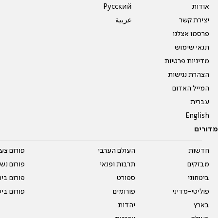
אודות
Pусский
יצירת קשר
عربية
פרסמו אצלנו
תנאי שימוש
מדיניות פרטיות
הצהרת נגישות
המייל האדום
עברית
English
מדורים
חדשות
העולם הערבי
פורום צע
מבזקים
תרבות ופנאי
פורום נשו
ביטחוני
ספורט
פורום בי
פוליטי-מדיני
פורומים
פורום בי
בארץ
יהדות