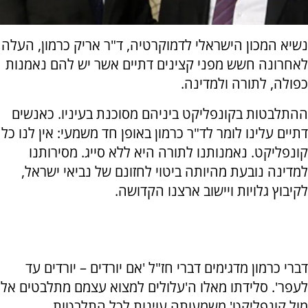
נשיא המכון הישראלי לדמוקרטיה, ד"ר אריק כרמון, העלה
לאחרונה חשש מפני קצינים דתיים אשר יש להם נאמנות
כפולה, לתורה ולמדינה.
ההתלבטות בקונפליקט ביניהם מסוכנת בעיניו. כאנשים
דתיים עלינו לומר לד"ר כרמון באופן חד משמעי: אין לנו כל
קונפליקט. נאמנותנו לתורה היא ללא סייג. מסירותנו
למדינה נובעת מהיותה ביטוי לחזונם של נביאי ישראל,
לקיבוץ גלויות ויישוב ארצנו הקדושה.
דברי כרמון מדגימים דברי חז"ל 'אם יורדים – יורדים עד
לעפר'. סלידתו מאלו ה'עלולים למצוא עצמם מתלבטים אל
מול קונפליקט' משמעותה עוינות לכל התלבטות