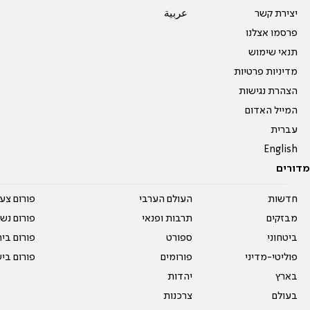
יצירת קשר
عربية
פרסמו אצלנו
תנאי שימוש
מדיניות פרטיות
הצהרת נגישות
המייל האדום
עברית
English
מדורים
חדשות
העולם הערבי
פורום צע
מבזקים
תרבות ופנאי
פורום נשו
ביטחוני
ספורט
פורום בי
פוליטי-מדיני
פורומים
פורום בי
בארץ
יהדות
בעולם
צרכנות