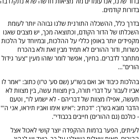
בדור שלנו, אנו עומדים מול מציאות חדשה שלא נתקלו בה
בדורות קודמים.
בדרך כלל, ההשכלה התורנית שלנו גבוהה יותר לעומת
השכלתו של הדור הקודם, וכתוצאה מכך, יש מצבים שאנו
מקפידים יותר באופן כללי על ההלכות, ובמיוחד על הלכות
כשרות, ודור ההורים לא תמיד מבין זאת ולא בהכרח
מתחבר לדברים. בחיוך, אפשר לומר שזהו מעין "צער גידול
הורים"...
בהלכות כיבוד אב ואם בשו"ע (שם סע' ט"ו) כתוב: "אמר לו
אביו לעבור על דברי תורה, בין מצוות עשה, בין מצוות לא
תעשה, אפילו מצוות של דבריהם - לא ישמע לו", וטעם
הדבר מובא בש"ך: "דכתיב :"איש אימו ואביו תיראו, אני ה'"
- כולכם (גם ההורים) חייבים בכבודי".
לעיתים, הפער ברמות ההקפדה יוצר קושי לאכול אצל
ההורים. מאות שאלות נשאלנו על כך, כיצד יש לנהוג