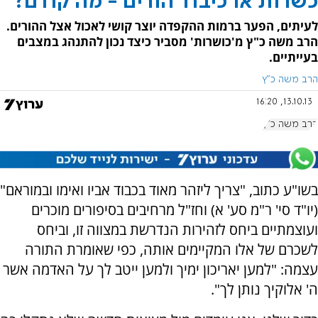
כשרות או כיבוד הורים - מה קודם?
לעיתים, הפער ברמות ההקפדה יוצר קושי לאכול אצל ההורים.
הרב משה כ"ץ מ'כושרות' מסביר כיצד נכון להתנהג במצבים
בעייתיים.
הרב משה כ"ץ
13.10.13, 16:20
הרב משה כ"ץ
בשו"ע כתוב, "צריך ליזהר מאוד בכבוד אביו ואימו ובמוראם"
(יו"ד סי' ר"מ סע' א) וחז"ל מרחיבים בסיפורים מוכרים
ועוצמתיים ביחס לזהירות הנדרשת במצווה זו, וביחס
לשכרם של אלו המקיימים אותה, כפי שאומרת התורה
עצמה: "למען יאריכון ימיך ולמען ייטב לך על האדמה אשר
ה' אלוקיך נותן לך".