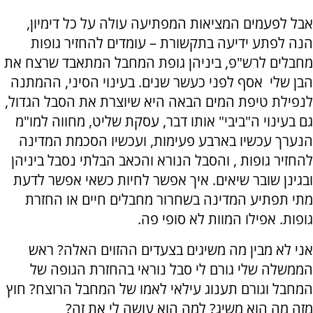
אבל לפעמים המציאות המפתיעה עולה על כל דימיון,
הנה לפתע ידיעה בתקשורת – עומדים להחזיר גופות
מחבלים לרש"פ, ביניהן גופת המחבל המתאבד שרצח את
הבן שלי אסף לפני כעשר שנים. בעינוי הסיני, ההמתנה
לנפילת טיפת המים הבאה היא שיוצרת את הסבל הגדול,
גם בעינוי ה"ביבי" אותו דבר, עסקת שליט, מחווה למו"מ
הנערך עכשיו בארבע פעימות, ועכשיו הסכמת המדינה
להחזיר גופות , והסבל הנורא והכאב הבלתי נסבל ביניהן
ובגינן שובר שיאים. איך אפשר לחיות כשאי אפשר לדעת
מתי תפתיע המדינה בשחרור מחבלים חיים או החזרת
גופות. אפילו המוות לא סופי פה.
אני לא מבין מה משיגים בצעדים ההזוים האלה? ראש
הממשלה שלי גורם לי סבל נוראי בהחזרת הגופה של
המחבל וגורם תענוג עילאי לאמו של המחבל הרוצח? חוץ
מזה מה הוא משיג? למה הוא עושה לי את זה?