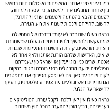
כמו בעינוי סיני אנחנו המשפחות השכולות חיות בחשש
בין שחרור מחבלים אחד למשנהו, בין עסקה למחווה,
לפעמים זה בא בהפתעה ולפעמים יש זמן להתרגל,
לחשוב, להילחם ולנסות לשנות את רוע הגזירה.
נראה כאילו שום דבר לא עומד בדרכה של הממשלה
שמתעקשת להמשיך ולהיות היחידה בעולם שמשחררת
רוצחים מורשעים. קהות החושים וההתעלמות שוברות
שיאים, האדישות שלהם הורגת אותנו ולאף אחד לא
אכפת. שרים כמו בוגי יעלון או ישראל כץ שעמדתם
הפוליטית ידועה מתבטלים בפני רוה"מ והג'וב ובמקום
לקום ולומר עד כאן, אם לא יפסק הטירוף אנו מתפטרים,
הם מורידים ראש ובולעים עוד צפרדע פלסטינית, העיקר
להישאר על הגלגל.
נראה כאילו אין לאן ללכת ולקבל עזרה. הפוליטיקאים
בענייניהם, בג"ץ מוכן להתערב בהכל חוץ משחרור