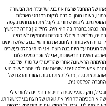
אמו של המחבל שרצח את בני, שקיבלה את הבשורה
כמונו, באותו הזמן, סירבה לנקוט במנהגי האבלות
המוסלמים, ללבוש שחורים, לקבל את המנחמים בקפה
מר, כנהוג בחברה בה היא חיה. לחילופין בחרה להמשיך
בחייה, מלבושיה ולחלק סוכריות וממתקים לאורחיה,
לדבריה היא בוחרת לחגוג את מותו של בנה. שלושה ימים
של חגיגות על היות בנה רוצח. אני הייתי בהלם בעשרים
וארבע השעות הראשונות, אני לא זוכר כמעט כלום
מהיממה הראשונה אחרי שהודיעו לי על מותו של בני.
והנה אמא פלסטינית ששונאת את ילדי יותר מאשר היא
אוהבת את בנה, מהללת את תרבות המוות והרצח של
החברה הפלסטינית.
ובכלל, חוק נפגעי עבירה חייב את המדינה להודיע לי
שהיא הסכימה להחזיר את גופתו של רוצח בני למשפחתו.
לא הודיעו לנו. עברו על החוק. את מי תובעים? נכנסים