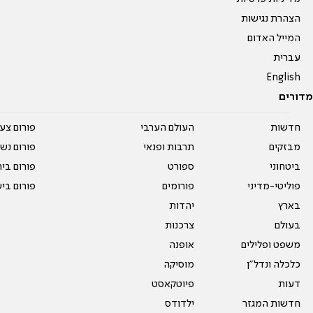
הצהרת נגישות
המייל האדום
עברית
English
מדורים
חדשות
העולם הערבי
פורום צע
מבזקים
תרבות ופנאי
פורום נשו
ביטחוני
ספורט
פורום בי
פוליטי-מדיני
פורומים
פורום בי
בארץ
יהדות
בעולם
צרכנות
משפט ופלילים
אופנה
כלכלה ונדל"ן
מוסיקה
דעות
פיוטקאסט
חדשות המגזר
ילדודס