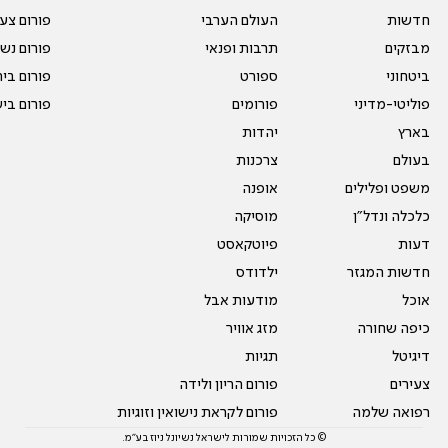
חדשות
העולם הערבי
פורום צע
מבזקים
תרבות ופנאי
פורום נשו
ביטחוני
ספורט
פורום בי
פוליטי-מדיני
פורומים
פורום בי
בארץ
יהדות
בעולם
צרכנות
משפט ופלילים
אופנה
כלכלה ונדל"ן
מוסיקה
דעות
פיוטקאסט
חדשות המגזר
ילדודס
אוכל
מודעות אבל
כיפה שחורה
מזג אוויר
דיגיטל
תגיות
צעירים
פורום הריון ולידה
רפואה שלמה
פורום לקראת נישואין וזוגיות
© כל הזכויות שמורות לישראל נשיונל ניוז בע"מ.