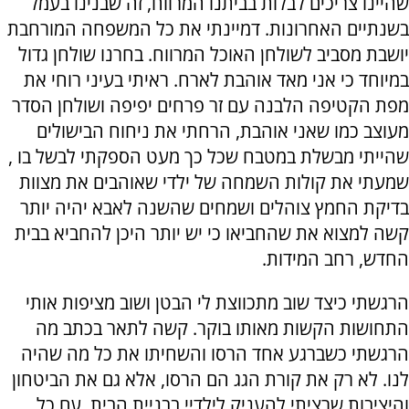
שהיינו צריכים לבלות בביתנו המרווח, זה שבנינו בעמל
בשנתיים האחרונות. דמיינתי את כל המשפחה המורחבת
יושבת מסביב לשולחן האוכל המרווח. בחרנו שולחן גדול
במיוחד כי אני מאד אוהבת לארח. ראיתי בעיני רוחי את
מפת הקטיפה הלבנה עם זר פרחים יפיפה ושולחן הסדר
מעוצב כמו שאני אוהבת, הרחתי את ניחוח הבישולים
שהייתי מבשלת במטבח שכל כך מעט הספקתי לבשל בו ,
שמעתי את קולות השמחה של ילדי שאוהבים את מצוות
בדיקת החמץ צוהלים ושמחים שהשנה לאבא יהיה יותר
קשה למצוא את שהחביאו כי יש יותר היכן להחביא בבית
החדש, רחב המידות.
הרגשתי כיצד שוב מתכווצת לי הבטן ושוב מציפות אותי
התחושות הקשות מאותו בוקר. קשה לתאר בכתב מה
הרגשתי כשברגע אחד הרסו והשחיתו את כל מה שהיה
לנו. לא רק את קורת הגג הם הרסו, אלא גם את הביטחון
והיציבות שרציתי להעניק לילדיי בבניית הבית. עם כל