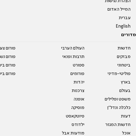
הצהרת נגישות
המייל האדום
עברית
English
מדורים
חדשות
העולם הערבי
פורום צע
מבזקים
תרבות ופנאי
פורום נשו
ביטחוני
ספורט
פורום בי
פוליטי-מדיני
פורומים
פורום בי
בארץ
יהדות
בעולם
צרכנות
משפט ופלילים
אופנה
כלכלה ונדל"ן
מוסיקה
דעות
פיוטקאסט
חדשות המגזר
ילדודס
אוכל
מודעות אבל