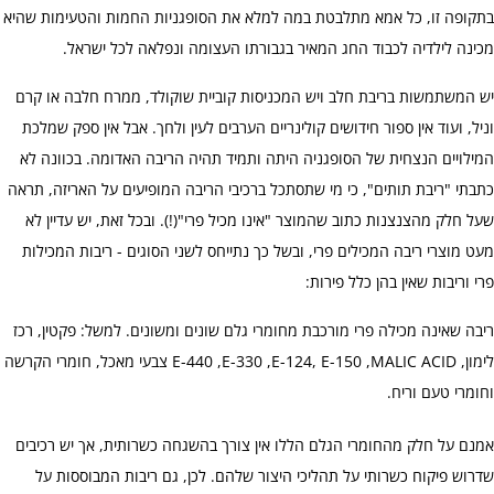
בתקופה זו, כל אמא מתלבטת במה למלא את הסופגניות החמות והטעימות שהיא
מכינה לילדיה לכבוד החג המאיר בגבורתו העצומה ונפלאה לכל ישראל.
יש המשתמשות בריבת חלב ויש המכניסות קוביית שוקולד, ממרח חלבה או קרם
וניל, ועוד אין ספור חידושים קולינריים הערבים לעין ולחך. אבל אין ספק שמלכת
המילויים הנצחית של הסופגניה היתה ותמיד תהיה הריבה האדומה. בכוונה לא
כתבתי "ריבת תותים", כי מי שתסתכל ברכיבי הריבה המופיעים על האריזה, תראה
שעל חלק מהצנצנות כתוב שהמוצר "אינו מכיל פרי"(!). ובכל זאת, יש עדיין לא
מעט מוצרי ריבה המכילים פרי, ובשל כך נתייחס לשני הסוגים - ריבות המכילות
פרי וריבות שאין בהן כלל פירות:
ריבה שאינה מכילה פרי מורכבת מחומרי גלם שונים ומשונים. למשל: פקטין, רכז
לימון, E-440 ,E-330 ,E-124, E-150 ,MALIC ACID צבעי מאכל, חומרי הקרשה
וחומרי טעם וריח.
אמנם על חלק מהחומרי הגלם הללו אין צורך בהשגחה כשרותית, אך יש רכיבים
שדרוש פיקוח כשרותי על תהליכי היצור שלהם. לכן, גם ריבות המבוססות על