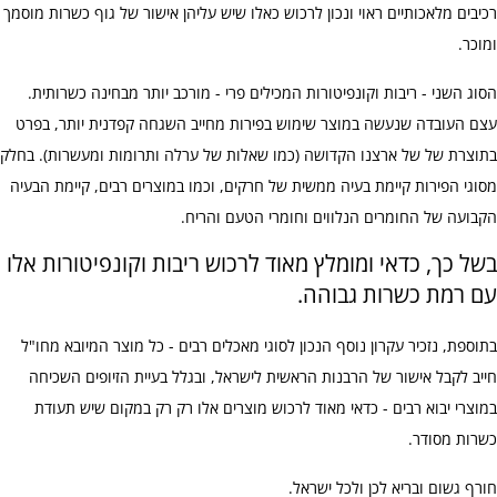
רכיבים מלאכותיים ראוי ונכון לרכוש כאלו שיש עליהן אישור של גוף כשרות מוסמך
ומוכר.
הסוג השני - ריבות וקונפיטורות המכילים פרי - מורכב יותר מבחינה כשרותית.
עצם העובדה שנעשה במוצר שימוש בפירות מחייב השגחה קפדנית יותר, בפרט
בתוצרת של של ארצנו הקדושה (כמו שאלות של ערלה ותרומות ומעשרות). בחלק
מסוגי הפירות קיימת בעיה ממשית של חרקים, וכמו במוצרים רבים, קיימת הבעיה
הקבועה של החומרים הנלווים וחומרי הטעם והריח.
בשל כך, כדאי ומומלץ מאוד לרכוש ריבות וקונפיטורות אלו
עם רמת כשרות גבוהה.
בתוספת, נזכיר עקרון נוסף הנכון לסוגי מאכלים רבים - כל מוצר המיובא מחו"ל
חייב לקבל אישור של הרבנות הראשית לישראל, ובגלל בעיית הזיופים השכיחה
במוצרי יבוא רבים - כדאי מאוד לרכוש מוצרים אלו רק רק במקום שיש תעודת
כשרות מסודר.
חורף גשום ובריא לכן ולכל ישראל.