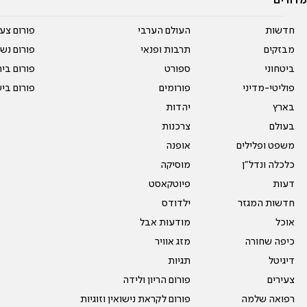
מדורים
חדשות
העולם הערבי
פורום צע
מבזקים
תרבות ופנאי
פורום נשו
ביטחוני
ספורט
פורום בי
פוליטי-מדיני
פורומים
פורום בי
בארץ
יהדות
בעולם
צרכנות
משפט ופלילים
אופנה
כלכלה ונדל"ן
מוסיקה
דעות
פיוטקאסט
חדשות המגזר
ילדודס
אוכל
מודעות אבל
כיפה שחורה
מזג אוויר
דיגיטל
תגיות
צעירים
פורום הריון ולידה
רפואה שלמה
פורום לקראת נישואין וזוגיות