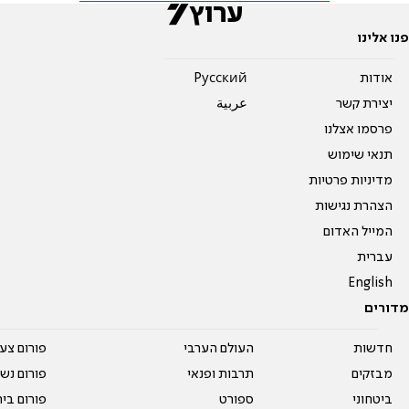
פנו אלינו
אודות
Pусский
יצירת קשר
عربية
פרסמו אצלנו
תנאי שימוש
מדיניות פרטיות
הצהרת נגישות
המייל האדום
עברית
English
מדורים
חדשות
העולם הערבי
פורום צע
מבזקים
תרבות ופנאי
פורום נשו
ביטחוני
ספורט
פורום בי