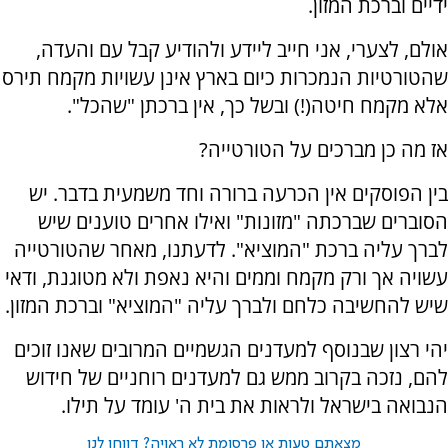
ידיים וברכת המזון.
אולם, לצערי, אני חייב ליידע ולהודיע קבל עם והעדה,
שהטורטיות הנמכרות כיום בארץ אינן עשויות מקמח תירס
אלא מקמח חיטה(!) ובשל כך, אין ברכתן "שהכל".
אז מה כן מברכים על הטורטייה?
בין הפוסקים אין הכרעה ברורה וחד משמעית בדבר. יש
הסוברים שברכתה "מזונות" ואילו אחרים טוענים שיש
לברך עליה ברכת "המוציא". לדעתנו, מאחר שהטורטייה
עשויה אך ורק מקמח וממים והיא נאפת ולא מטוגנת, ודאי
שיש להחשיבה כלחם ולברך עליה "המוציא" וברכת המזון.
יהי רצון שבנוסף למעדנים הגשמיים המרובים שאנו זוכים
להם, נזכה בקרוב ממש גם למעדנים רוחניים של חידוש
הנבואה בישראל ולראות את בית ה' עומד על תילו.
מצאתם טעות או פרסומת לא ראויה? דווחו לנו