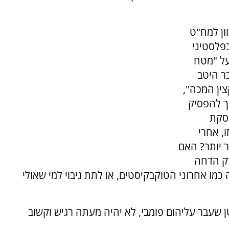
ון למח"ט
בפלסטיני
על "מטח
כר היטב
ין המכה",
ך להפסיק
סקת
ו, אחרי
ר יותר? האם
רק הדחה
מו אחרוני הטוקבקיסטים, או לתת גיבוי למי שאולי
טן שעבר עליהום פומבי, לא יהיה מעתה רגיש וקשוב