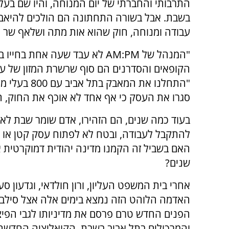
התרבותי והחברתי של יום המנוחה, והיו שם בע
בשבת. אבל בשורה התחתונה הם הולכים להיאבק 
עבודה ומנוחה, חוק שהוא אות מתה ושלאף שר לא
"המנהל של AM:PM לא עבד שעה אח
הקופאים והסדרנים הם סוף שרשרת המזון של עול
סגרו את העסק כי אף אחד לא אוכף את החוק, ה
בעוד כמה שנים, הם הזהירו, אדם שומר שבת לא י
להתקבל לעבודה, ובטח לא לפתוח עסק קטן או ג
האם בשביל זה הקמנו מדינה יהודית דמוקרטית 
שנים?
אחרי בית המשפט העליון, ורון חולדאי, וגדעון סע
האדמה הלוהט הזה נמצא בימים אלה אצל סילבן
הפנים החדש טרם פרסם את מדיניותו לגבי הפיצ
והמרכולים בתל אביב בשבת. הקואליציה החדשה 