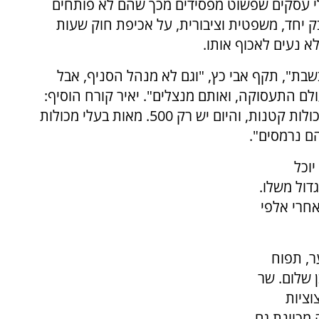
לי עסקים שפשוט מפסידים מכך שהם לא פותחים
יחד, משפטית וציבורית, על אכיפת חוק שעות
 נעים לאכוף אותו.
ת בחייו בשבת", תקף אבי כץ, "וגם לא מנהל הסניף, אבל
ם התעסוקה, ואותם מנצלים". יאיר קורח הוסיף:
"התחלנו את המאבק בתל אביב עם 800 בעלי מכולות קטנות, והיום יש רק 500. מאות בעלי מכולות
ם נרמסים".
וכל
דול משלו.
אחרי אלפי
ר, תפוח
 שלום. שר
וציות
מכוונת גם