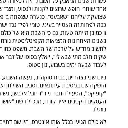
עשרות שנים המאבק על השבת היה לכאורה פשו
אחד שוחרי חופש שרוצים לקנות ולנסוע, ומצד ש
שצועקת עליהם "שאבעס". כנערה שצפתה ב"פופ
ככה לפחות זה הצטייר בעיני. טומי לפיד נגד ישר
זו כמובן הייתה טעות. גם כי השבת היא של כולם,
בשנים האחרונות המציאות הקפיטליסטית גורמת
לחשוב מחדש על ערכה של השבת. משפט כמו "א
שקית חלב מתי שבא לי", ייאלץ בסופו של דבר א
לעבוד שבעה ימים בשבוע, נון סטופ.
ביום שני בצהריים, בבית סוקולוב, נעשה השבוע 
הושקה שם במסיבת עיתונאים, וסביב השולחן ישב
"קופיקס", הפעיל החברתי ד"ר יובל אלבשן, נשי
העסקים הקטנים יאיר קורח, מנכ"ל רשת "אושר עד
בוזגלו.
לא כולם הגיעו בגלל אותו אינטרס. היו שם דתיי