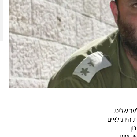
עד שליט.
 היו מלאים
ון
שר שיח