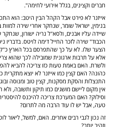
חברים וקצינים, בגלל אירועי לחימה".
אייזנר לא פירט אבל הקהל הבין היטב: הוא התכו
בנימין, ישראל שומר, שנחקר אחרי שירה למוות 
שיידה עליו אבנים, ולסא"ל נריה ישורון, שנחקר 
הכבוד" שירה לזכר החייל דימה לויטס. בדבריו ני
הצער שלו. לא על כך שהתפרסם בכל הארץ כ"קצ
אלא על תרבות ארגונית שמובילה לכך שהוא צרי
ולשרת. האם באמת טעות כזו צריכה להביא להפ
כהונה? האם קצין כמו אייזנר לא יוצא מתקרית כז
התנצלות והסקת מסקנות, קצין טוב ומנוסה ובוג
אין מקום ליישם מושגים כמו תיקון ותשובה, ולא 
וסילוק? האם המערכת צריכה להיכנס להיסטריה כ
טעה, אבל יש לו עוד הרבה מה לתרום?
זה נכון לגבי רבים אחרים. האם, למשל, ליאור לו
וזהיר יותר?