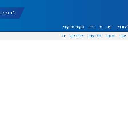
כ"ד באב תשפ"ו |
 ונדל"ן
דעות
אוכל
יהדות
הפקות וסיקורים
ספורט
פורומים
אתר ישיבה
יצירת קשר
עוד