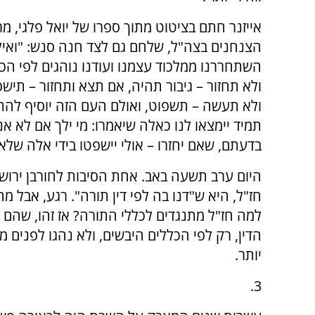
אייזנר חתם בציטוט מתוך ספרו של יואל פלגי, מר
הצנחנים בצה"ל, שלחם גם לצד חנה סנש: "ואיל
השתחררנו ממלכוד עצמנו ועודנו נוהגים לפי הכ
ולא תחזור – גיבור תהיה, אם תצא ותחזור – תיש
ולא תעשה – תשפוט, ואולם העם הזה יוסיף להת
תמיד יימצאו לנו כאלה שיאמרו: מי ילך אם לא אני
בדעתם, שאם יחזרו – אולי יישפטו בידי אלה שלא 
היום ערב תשעה באב. אחת הסיבות לחורבן ירושל
חז"ל, היא ש"דנו בה לפי דין תורה". רגע, אבל מ
למה חז"ל מתנגדים לכללי התורה? אז זהו, שהם 
הדין, רק לפי הכללים היבשים, ולא נהגו לפנים 
יותר.
3.