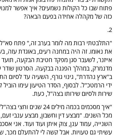
פתוח שבו כל הקולות נשמעים? איך אפשר למנוע
כזה של מקהלה אחידה בפעם הבאה?
2.
"התלבטתי רבות מה לומר בערב זה," פתח סא"ל ש
את נאומו. זה היה במחנה רעים, באוגדת עזה, ב
אייזנר, לשעבר סגן מפקד חטיבת הבקעה, תועד 
מדנמרק, במהלך הפגנה בבקעה. הסרטון שודר שוב
ב"ארץ נהדרת", גינוי גורף, השעיה עד לסיום הת
ידי הרמטכ"ל. לבסוף, הסדר הטיעון עימו הוביל
שירות ולסיום שירותו בצה"ל, כעת.
"איך מסכמים בכמה מילים 
מכל השנים. "מבצע דין וחשבון, מבצע ענבי זעם, 
השנייה, עמוד ענן, צוק איתן ועוד ועוד. אני אסכ
עשיתי גם טעויות. אבל קשה לי להתעלם מכך, 