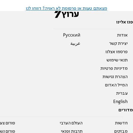
מצאתם טעות או פרסומת לא ראויה? דווחו לנו
פנו אלינו
אודות
Pусский
יצירת קשר
عربية
פרסמו אצלנו
תנאי שימוש
מדיניות פרטיות
הצהרת נגישות
המייל האדום
עברית
English
מדורים
חדשות
העולם הערבי
פורום צע
מבזקים
תרבות ופנאי
פורום נשו