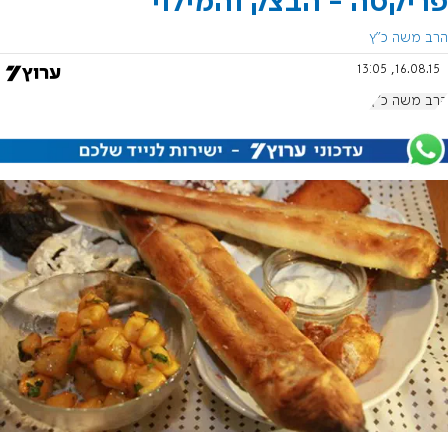
פריקסה - הבצק והמילוי
הרב משה כ"ץ
16.08.15, 13:05
הרב משה כ"ץ