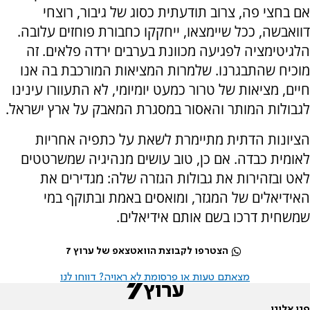
אם בחצי פה, צרוב תודעתית כסוג של גיבור, רוצחי
דוואבשה, ככל שיימצאו, ייחקקו כחבורת פוחזים עלובה.
הלגיטימציה לפגיעה מכוונת בערבים ירדה פלאים. זה
מוכיח שהתבגרנו. שלמרות המציאות המורכבת בה אנו
חיים, מציאות של טרור כמעט יומיומי, לא התעוורו עינינו
לגבולות המותר והאסור במסגרת המאבק על ארץ ישראל.
הציונות הדתית מתיימרת לשאת על כתפיה אחריות
לאומית כבדה. אם כן, טוב עושים מנהיגיה שמשרטטים
לאט ובזהירות את גבולות הגזרה שלה: מגדירים את
האידיאלים של המגזר, ומואסים באמת ובתוקף במי
שמשחית דרכו בשם אותם אידיאלים.
הצטרפו לקבוצת הוואטצאפ של ערוץ 7
מצאתם טעות או פרסומת לא ראויה? דווחו לנו
פנו אלינו