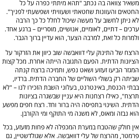
משאיר צוואה בה נכתב "תהא מיתתי כפרה על כל
החטאים והעוונות שחטאתי ושעוויתי ושפשעתי לפניך".
לא ניתן לחשוב על מעשה שיכול לחלל כל כך הרבה
ערכים – דתיים, לאומיים, אנושיים, מוסריים – ברגע אחד.
ולמרות כל זאת, למרבה הצער, הוא עדיין ברוך הגבר.
הרצח של התינוק עלי דוואבשה שוב כיוון את הזרקור על
הציונות הדתית. הפעם התגובה הייתה אחרת. מכל קצות
המגזר הביעו זעזוע ושאט נפש, ותמיכה ברצח קנתה
שביתה רק בשולי השוליים של החברה הדתית. ברדיו,
בבתי הכנסת, באינטרנט, בעלוני השבת הזכירו לנו – "לא
תרצח", כאילו רצחנות היא עניין שבשגרה בציונות
הדתית. השינוי בתפיסה היה ברור וחד. רצח חפים מפשע
הוא נבזה ומאוס, לא משנה מי התוקף ומי הקורבן.
אין חולק שהטבח במערת המכפלה לא פחות מזעזע, בכל
פרמטר, מהרצח של עלי דוואבשה. אלא שגולדשטיין, גם