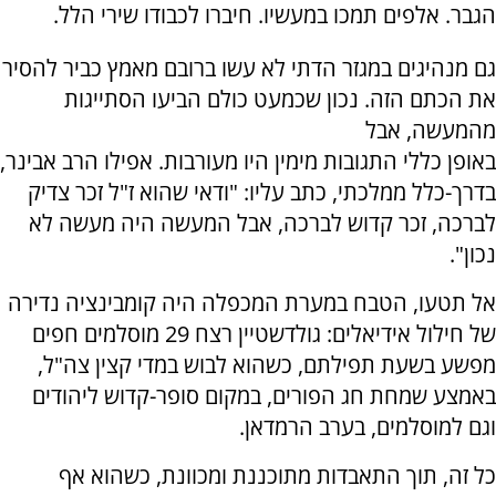
הגבר. אלפים תמכו במעשיו. חיברו לכבודו שירי הלל.
​גם ​מנהיגים במגזר הדתי לא עשו ברובם מאמץ כביר להסיר
את הכתם הזה. נכון שכמעט כולם הביעו הסתייגות
מהמעשה, אבל
​באופן כללי התגובות מימין היו מעורבות. אפילו הרב אבינר,
בדרך-כלל ממלכתי, ​​כתב עליו: "ודאי שהוא ז"ל זכר צדיק
לברכה, זכר קדוש לברכה, אבל המעשה היה מעשה לא
נכון".
אל תטעו, הטבח במערת המכפלה היה קומבינציה נדירה
של חילול אידיאלים: גולדשטיין רצח 29 מוסלמים חפים
מפשע בשעת תפילתם, כשהוא לבוש במדי קצין צה"ל,
באמצע שמחת חג הפורים, במקום סופר-קדוש ליהודים
וגם למוסלמים, בערב הרמדאן.
כל זה, תוך התאבדות מתוכננת ומכוונת, כשהוא אף