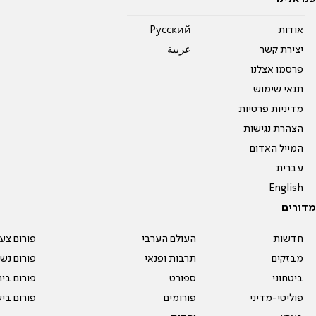
אודות
Pусский
יצירת קשר
عربية
פרסמו אצלנו
תנאי שימוש
מדיניות פרטיות
הצהרת נגישות
המייל האדום
עברית
English
מדורים
חדשות
העולם הערבי
פורום צע
מבזקים
תרבות ופנאי
פורום נשו
ביטחוני
ספורט
פורום בי
פוליטי-מדיני
פורומים
פורום בי