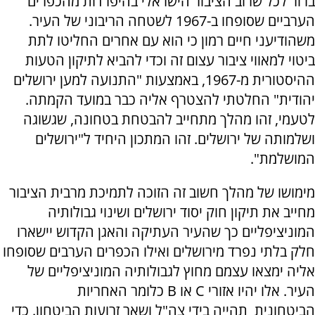
ברור לכל שרוב הציבור הישראלי בהיפרדות מהכפרים
הערביים שסופחו ב-1967 לשטחה הריבוני של העיר.
משהודיעני חיים רמון כי הוא עם אחרים החליטו לתת
ביטוי למאווי ציבור עצום זה וכדי להביא לתיקון הטעות
ההיסטורית מ-1967, באמצעות "התנועה למען ירושלים
יהודית" החלטתי להצטרף אליה כבר במועד הקמתה.
לטעמי, זהו מהלך מתחייב להבטחת בטחונה, שגשוגה
ושלמותה של ירושלים. זהו המתכון היחיד ל"ירושלים
המושלמת".
מימושו של מהלך חשוב זה הזוכה לתמיכת מרבית הציבור
מחייב את תיקון חוק יסוד ירושלים ושינוי גבולותיה
המוניציפליים כך שהעיר העתיקה והאגן הקדוש יישארו
חלק בלתי נפרד מירושלים ואילו הכפרים הערבים שסופחו
אליה ימצאו עצמם מחוץ לגבולותיה המוניציפליים של
העיר. אלו יהיו אזורי C או B כלומר האחריות
הביטחונית תהייה בידי צה"ל ושאר זרועות הביטחון. כדי