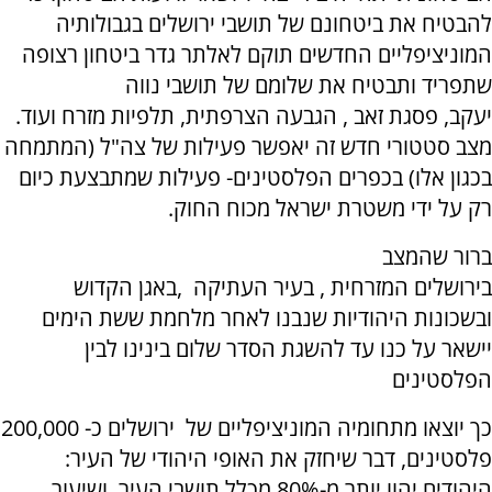
להבטיח את ביטחונם של תושבי ירושלים בגבולותיה
המוניציפליים החדשים תוקם לאלתר גדר ביטחון רצופה
שתפריד ותבטיח את שלומם של תושבי נווה
יעקב, פסגת זאב , הגבעה הצרפתית, תלפיות מזרח ועוד.
מצב סטטורי חדש זה יאפשר פעילות של צה"ל (המתמחה
בכגון אלו) בכפרים הפלסטינים- פעילות שמתבצעת כיום
רק על ידי משטרת ישראל מכוח החוק.
ברור שהמצב
בירושלים המזרחית , בעיר העתיקה ,באגן הקדוש
ובשכונות היהודיות שנבנו לאחר מלחמת ששת הימים
יישאר על כנו עד להשגת הסדר שלום בינינו לבין
הפלסטינים
כך יוצאו מתחומיה המוניציפליים של ירושלים כ- 200,000
פלסטינים, דבר שיחזק את האופי היהודי של העיר:
היהודים יהוו יותר מ-80% מכלל תושבי העיר, ושיעור