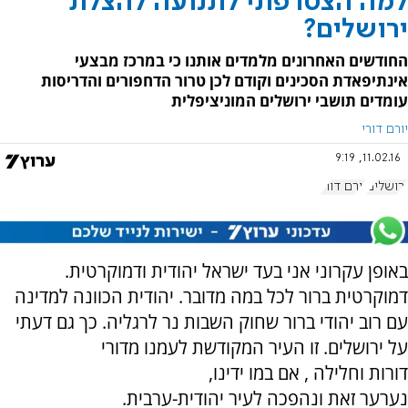
למה הצטרפתי לתנועה להצלת
ירושלים?
החודשים האחרונים מלמדים אותנו כי במרכז מבצעי
אינתיפאדת הסכינים וקודם לכן טרור הדחפורים והדריסות
עומדים תושבי ירושלים המוניציפלית
יורם דורי
11.02.16, 9:19
ירושלים
יורם דורי
באופן עקרוני אני בעד ישראל יהודית ודמוקרטית.
דמוקרטית ברור לכל במה מדובר. יהודית הכוונה למדינה
עם רוב יהודי ברור שחוק השבות נר לרגליה. כך גם דעתי
על ירושלים. זו העיר המקודשת לעמנו מדורי
דורות וחלילה , אם במו ידינו,
נערער זאת ונהפכה לעיר יהודית-ערבית.