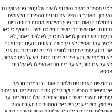
לפני מספר שבועות האזנתי לנאום של עמיר פרץ בוועידת
העיתון "הארץ" בו הציג את תכנית ההפרדה הלאומית.
בתחילת הנאום נזכר פרץ במילותיו מתחת לחופה ביום
חתונתו: אם אשכחך ירושלים תשכח ימיני.. והוסיף כי כאז
כן עתה לא התכוון לג'אבל מוכבר, לא לצור באחר, לא
לכפר עקב ואפילו לא לעיסוויה. באותם רגעים נזכרתי גם
אני ברגע עומדי מתחת לחופה לפני שנים רבות. גם אני
לא חלמתי אז, רגע לפני שבירת הכוס, לא על בית סאחור,
לא על אבו טור, לא על בית חנינא ואפילו לא על בית
צפפא.
החודשים האחרונים מלמדים אותנו כי במרכז מבצעי
אינתיפאדת הסכינים וקודם לכן טרור הדחפורים והדריסות
עומדים תושבי ירושלים המוניציפלית. אלו הנחשבים, על
פי חוק, תושבי קבע בישראל המחויבים בתעודת זהות
ישראלית ונוהגים בכלי רכב שלוחית הרישוי שלהם כמו זו