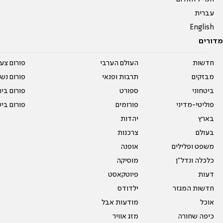
עברית
English
מדורים
חדשות
העולם הערבי
פורום צע
מבזקים
תרבות ופנאי
פורום נשו
ביטחוני
ספורט
פורום בי
פוליטי-מדיני
פורומים
פורום בי
בארץ
יהדות
בעולם
צרכנות
משפט ופלילים
אופנה
כלכלה ונדל"ן
מוסיקה
דעות
פיוטקאסט
חדשות המגזר
ילדודס
אוכל
מודעות אבל
כיפה שחורה
מזג אוויר