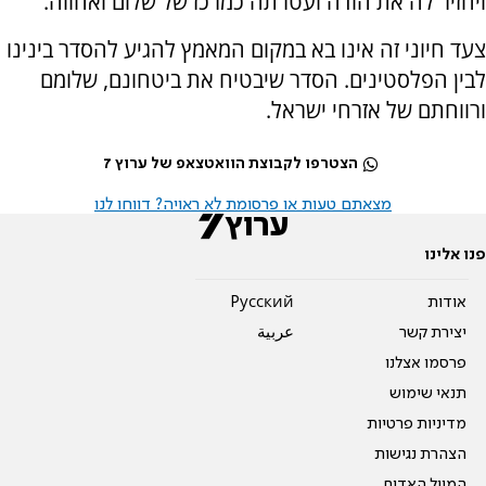
ויחזיר לה את הודה ועטרתה כמרכז של שלום ואחווה.
צעד חיוני זה אינו בא במקום המאמץ להגיע להסדר בינינו
לבין הפלסטינים. הסדר שיבטיח את ביטחונם, שלומם
ורווחתם של אזרחי ישראל.
הצטרפו לקבוצת הוואטצאפ של ערוץ 7
מצאתם טעות או פרסומת לא ראויה? דווחו לנו
פנו אלינו
אודות
Pусский
יצירת קשר
عربية
פרסמו אצלנו
תנאי שימוש
מדיניות פרטיות
הצהרת נגישות
המייל האדום