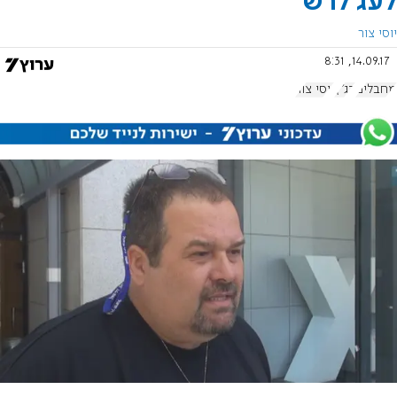
לעג לרש
יוסי צור
14.09.17, 8:31
מחבלים
בג"ץ
יוסי צור