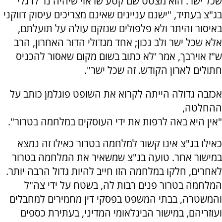
שכל ישר. הוא מצטט שם קטע שראוי שיהיה נר לרגלי
בג"צ בעתיד, "ישנם עניינים שאינם מצריכים עיסוק דווקני
באיסור והיתר ולא פלפולים שנזקם עולה על תועלתם,
אלא שכל ישר ולב נכון; אחד מגדולי הדור האחרון, הרב
ש"ז אוירבך, אמר 'לא כתוב בשום מקום שאסור להכניס
חתולים לארון הקודש. זה שכל ישר".
אכזבה גדולה הייתה לקרוא את השופט פוגלמן כותב על
ההחלטה,
"אין היא באה לרפות את ידי העוסקים במלחמה בטרור".
כאילו בג"צ אינו קשור למלחמה בטרור כאילו זה נמצא
במישור אחר. טועה בג"צ שמשאיר את המלחמה בטרור
לאחרים, חלקו במלחמה הזו חייב להיות גדול הרבה יותר.
המלחמה בטרור פנים רבות לה, בשטח על ידי צה"ל
והמשטרה, בבתי המשפט בפסקי דין מחמירים למחבלים
ועוזריהם, במישור הבינלאומי המדיני, בעתירת כספים