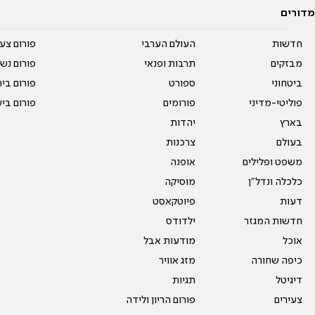
מדורים
חדשות
העולם הערבי
פורום צע
מבזקים
תרבות ופנאי
פורום נשו
ביטחוני
ספורט
פורום בי
פוליטי-מדיני
פורומים
פורום בי
בארץ
יהדות
בעולם
צרכנות
משפט ופלילים
אופנה
כלכלה ונדל"ן
מוסיקה
דעות
פיוטקאסט
חדשות המגזר
ילדודס
אוכל
מודעות אבל
כיפה שחורה
מזג אוויר
דיגיטל
תגיות
צעירים
פורום הריון ולידה