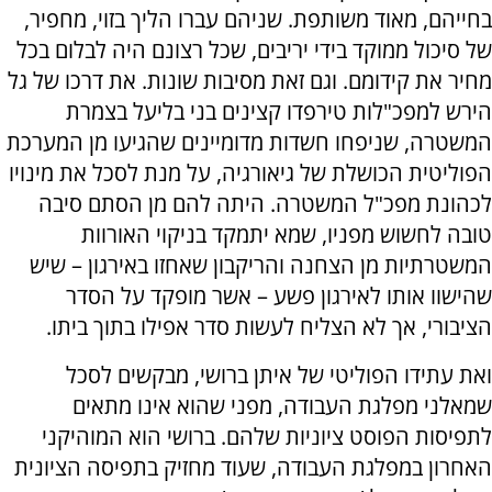
בחייהם, מאוד משותפת. שניהם עברו הליך בזוי, מחפיר,
של סיכול ממוקד בידי יריבים, שכל רצונם היה לבלום בכל
מחיר את קידומם. וגם זאת מסיבות שונות. את דרכו של גל
הירש למפכ"לות טירפדו קצינים בני בליעל בצמרת
המשטרה, שניפחו חשדות מדומיינים שהגיעו מן המערכת
הפוליטית הכושלת של גיאורגיה, על מנת לסכל את מינויו
לכהונת מפכ"ל המשטרה. היתה להם מן הסתם סיבה
טובה לחשוש מפניו, שמא יתמקד בניקוי האורוות
המשטרתיות מן הצחנה והריקבון שאחזו באירגון – שיש
שהישוו אותו לאירגון פשע – אשר מופקד על הסדר
הציבורי, אך לא הצליח לעשות סדר אפילו בתוך ביתו.
ואת עתידו הפוליטי של איתן ברושי, מבקשים לסכל
שמאלני מפלגת העבודה, מפני שהוא אינו מתאים
לתפיסות הפוסט ציוניות שלהם. ברושי הוא המוהיקני
האחרון במפלגת העבודה, שעוד מחזיק בתפיסה הציונית