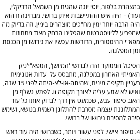
בהצהרת בלפור, יוסי יונה שהגיח מן השמאל הרדיקלי,
ועוד) – היה איש ההתיישבות איתן ברושי. מבחינה זו הוא
היה הרבה יותר ימין מח"כים מוצהרים בימין. וזה בדיוק מה
שמפריע לליזיסטרטות שהפליגו הרחק מאוד ממחוזות
מפא"י ההיסטורית, הדורשות עכשיו את גירושו מן הכנסת
ומן המפלגה.
הסיכול הממוקד הזה לברושי 'המיושן', המפא"י'ניק
האמיתי האחרון במפלגה, מתבסס על עדות אנונימית
בעניין תקיפה מינית, שהיתה-או-לא-היתה לפני 15 שנה,
ואיש לא שמע עליה לאורך תקופה זו. לפתע נשלף מן
האוב סיפור עבש, שכמעט אין דרך לבדוק אותו כל עוד
המתלוננת עצמה מסרבת להתלונן רשמית בנושא, ושימש
סיבה למסיבת גירושו של ברושי.
4. סיפור אישי: לפני עשור ויותר, כשברושי היה עוד ראש