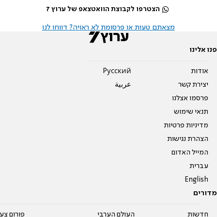
הצטרפו לקבוצת הוואטצאפ של ערוץ 7
מצאתם טעות או פרסומת לא ראויה? דווחו לנו
פנו אלינו
אודות
Pусский
יצירת קשר
عربية
פרסמו אצלנו
תנאי שימוש
מדיניות פרטיות
הצהרת נגישות
המייל האדום
עברית
English
מדורים
חדשות
העולם הערבי
פורום צע