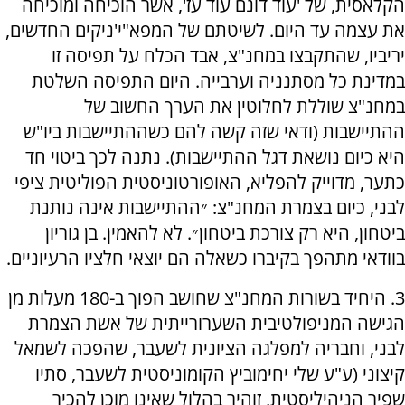
הקלאסית, של 'עוד דונם עוד עז', אשר הוכיחה ומוכיחה
את עצמה עד היום. לשיטתם של המפא"י'ניקים החדשים,
יריביו, שהתקבצו במחנ"צ, אבד הכלח על תפיסה זו
במדינת כל מסתנניה וערבייה. היום התפיסה השלטת
במחנ"צ שוללת לחלוטין את הערך החשוב של
ההתיישבות (ודאי שזה קשה להם כשההתיישבות ביו"ש
היא כיום נושאת דגל ההתיישבות). נתנה לכך ביטוי חד
כתער, מדוייק להפליא, האופורטוניסטית הפוליטית ציפי
לבני, כיום בצמרת המחנ"צ: ״ההתיישבות אינה נותנת
ביטחון, היא רק צורכת ביטחון״. לא להאמין. בן גוריון
בוודאי מתהפך בקיברו כשאלה הם יוצאי חלציו הרעיוניים.
3. היחיד בשורות המחנ"צ שחושב הפוך ב-180 מעלות מן
הגישה המניפולטיבית השערורייתית של אשת הצמרת
לבני, וחבריה למפלגה הציונית לשעבר, שהפכה לשמאל
קיצוני (ע"ע שלי יחימוביץ הקומוניסטית לשעבר, סתיו
שפיר הניהיליסטית, זוהיר בהלול שאינו מוכן להכיר