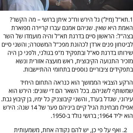
1.תא"ל (מיל') גל הירש וח"כ איתן ברושי – מה הקשר?
האמת היא שאין. שניהם אמנם עברו קריירה מפוארת
בצה"ל: הראשון סיים בדרגת תא"ל והיה מועמדו של השר
לביטחון פנים ארדן לכהונת מפכ"ל המשטרה; והשני סיים
שירותו בדרגת סא"ל ובתפקיד מ"פ בגולני, ולפני כן היה
מזכיר התנועה הקיבוצית, ראש מועצה אזורית ונשא
בתפקידים ציבוריים נוספים בתחומי ההתיישבות.
הרקע הצבאי הממושך הוא כנראה התחום היחיד
שמשותף לשניהם. בכל השאר הם די שונים: הירש הוא
עירוני, שגדל בערד, והשני קיבוצניק כל ימיו, בן קיבוץ גבת.
אפילו מבחינת הגיל קיים ביניהם פער של 14 שנה: הירש
הוא יליד 1964; ברושי נולד ב-1950.
2. ואף על פי כן, יש להם נקודה אחת, משמעותית