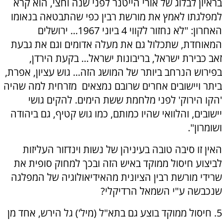
בראיון לבלוג של אורי הייטנר לפני שנה וחצי, הוא קרא
למפלגתו לאמץ את מורשת רבין כפי שהתבטאה בנאומו
האחרון: "לא נחזור לקווי 4 ביוני 1967... ירושלים
המאוחדת, שתכלול גם את מעלה אדומים וגם את גבעת
זאב כבירת ישראל, בריבונות ישראל... בקעת הירדן,
בפירוש הנרחב ביותר של המושג הזה... גוש עציון, אפרת,
ביתר ויישובים אחרים שרובם נמצאים מזרחית למה שהיה
'הקו הירוק' לפני מלחמת ששת הימים. להקים גושי
יישובים, והלוואי שהיו כמותם, כמו גוש קטיף, גם ביהודה
ושומרון".
האין זו סיבה טובה בעיניהן של נשות וינדזור העליזות
לביצוע חיסול ממוקד באיש הזה ובכך למחוק סופית את
שרידי מורשת רבין הציונית מהאידיאולוגיה של המפלגה
שנכבשה ע"י השמאל הרדיקלי?
5. חיסול ממוקד בוצע גם בתא"ל (מיל') גל הירש, אחד מן