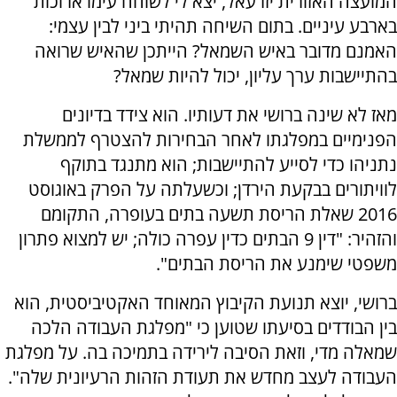
המועצה האזורית יזרעאל, יצא לי לשוחח עימו ארוכות
בארבע עיניים. בתום השיחה תהיתי ביני לבין עצמי:
האמנם מדובר באיש השמאל? הייתכן שהאיש שרואה
בהתיישבות ערך עליון, יכול להיות שמאל?
מאז לא שינה ברושי את דעותיו. הוא צידד בדיונים
הפנימיים במפלגתו לאחר הבחירות להצטרף לממשלת
נתניהו כדי לסייע להתיישבות; הוא מתנגד בתוקף
לוויתורים בבקעת הירדן; וכשעלתה על הפרק באוגוסט
2016 שאלת הריסת תשעה בתים בעופרה, התקומם
והזהיר: "דין 9 הבתים כדין עפרה כולה; יש למצוא פתרון
משפטי שימנע את הריסת הבתים".
ברושי, יוצא תנועת הקיבוץ המאוחד האקטיביסטית, הוא
בין הבודדים בסיעתו שטוען כי "מפלגת העבודה הלכה
שמאלה מדי, וזאת הסיבה לירידה בתמיכה בה. על מפלגת
העבודה לעצב מחדש את תעודת הזהות הרעיונית שלה".