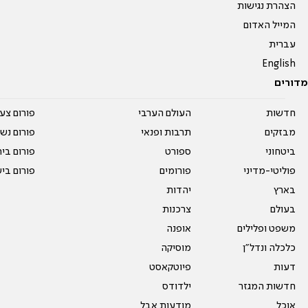
הצהרת נגישות
המייל האדום
עברית
English
מדורים
חדשות
העולם הערבי
פורום צע
מבזקים
תרבות ופנאי
פורום נשו
ביטחוני
ספורט
פורום בי
פוליטי-מדיני
פורומים
פורום בי
בארץ
יהדות
בעולם
צרכנות
משפט ופלילים
אופנה
כלכלה ונדל"ן
מוסיקה
דעות
פיוטקאסט
חדשות המגזר
ילדודס
אוכל
מודעות אבל