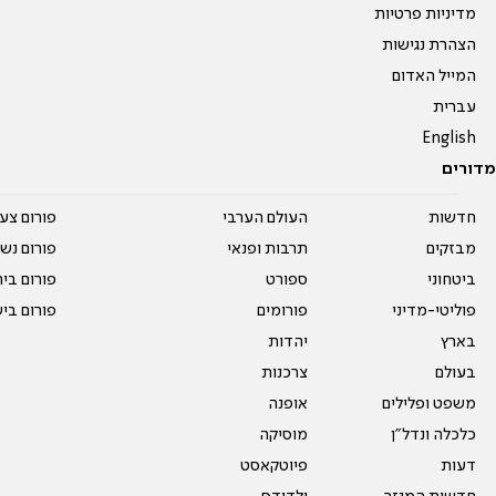
מדיניות פרטיות
הצהרת נגישות
המייל האדום
עברית
English
מדורים
חדשות
העולם הערבי
פורום צע
מבזקים
תרבות ופנאי
פורום נשו
ביטחוני
ספורט
פורום בי
פוליטי-מדיני
פורומים
פורום בי
בארץ
יהדות
בעולם
צרכנות
משפט ופלילים
אופנה
כלכלה ונדל"ן
מוסיקה
דעות
פיוטקאסט