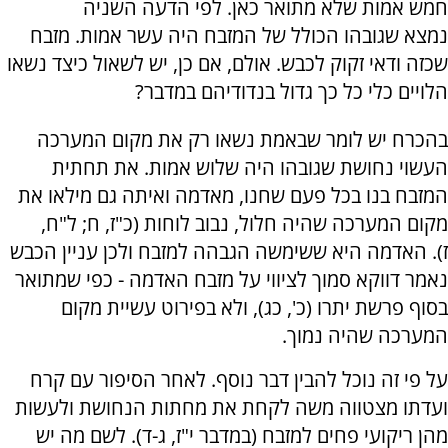
חמש אמות שלא מתואר כאן. לפי הדעה השניה
נמצא שגובהו הכולל של המזבח היה עשר אמות. מזבח
שכזה ודאי זקוק לכבש. אולם, אם כן, יש לשאול כיצד נשאו
הלויים כלי כל כך גדול בנדודיהם במדבר?
בהכרח יש לומר שבאמת נשאו רק את מקום המערכה
העשוי נחושת שגובהו היה שלוש אמות. את תחתית
המזבח בנו בכל פעם שחנו, מאדמה ואיתה גם מילאו את
מקום המערכה שהיה חלול, נבוב לוחות (כ"ז, ח; ל"ח,
ז). האדמה היא ששימשה הגבהה למזבח ולכן עניין הכבש
נאמר דווקא סמוך לציווי על מזבח האדמה - כפי שמתואר
בסוף פרשת יתרו (כ', כג), ולא בפירוט עשיית מקום
המערכה שהיה נמוך.
על פי זה נוכל להבין דבר נוסף. לאחר הסיפור עם קרח
ועדתו מצטווה משה לקחת את מחתות הנחושת ולעשות
מהן ריקועי פחים למזבח (במדבר י"ז, ג-ד). לשם מה יש