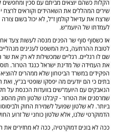
הקלות כשהם יוצאים מביתם עם סכין ומחפשים לר
שירים המהללים את השאהידים וקוראים לרצח יהוד
שרצח את עדיאל קולמן ז"ל, לא יכול בשום צורה ו
לעמדתו של היועמ"ש.
אז כשסוף סוף שר הפנים מנסה לעשות צעד אחד
לטובת ההרתעה, בית המשפט לענינים מנהליים 
שם לו רגליים. רגליים שמכשילות לא רק את שר 
את העמידה של מדינת ישראל כנגד הטרור. תוסי
הפקידים במשרד הביטחון שלא ממהרים להוציא 
בתים כי הם יודעים מה יפסקו שופטי בג"ץ, ואת 
הנאבקים עם היועמ"שים בוועדות הכנסת על חק
שמרסנים את הטרור - קיבלנו שלטון חוק מהסוג 
ביותר. לא שלטון שפועל לשמירת החוק ולביסוס
הדמוקרטי שלנו, אלא שלטון כוחני של זרוע החוק
ככה לא בונים דמוקרטיה, ככה לא מחזירים את