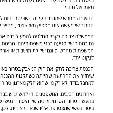
וביטלו את החלטת שר הפנים לשלול בקשת איח
מאמו של מחבל.
החשיבה מחדש שמדברת עליה השופטת חיות לא נ
הטרור שלמעשה אינו מפסיק מאז 2015, מחייב את כל רשויות השלטון לחשוב מחדש:
הממשלה צריכה לקבל החלטה להפעיל בבת אחת 
גם במחיר של פגיעה בבני משפחותיהם. הריסת 
המשפחות מהרש"פ וגם שלילת תושבות או אזרחו
לנקוט יחד.
הכנסת צריכה לתקן את חוק המאבק בטרור באופ
שיחזיר את ההרתעה שהייתה כשתקנות ההגנה לש
למחבל בודד ולא רק מי שהוא חלק מארגון טרור מ
ואחרונים חביבים, המשפטנים. די להשתמש בבחי
במעשה טרור. הטרמינולוגיה של היסוד הנפשי 
ביסוד נפשי שמצטרפת אליו שנאה לאומית. לכן, 