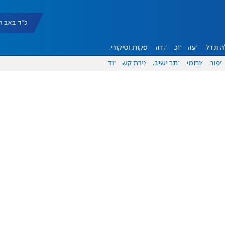
כ"ד באב תשפ"ו |
 ונדל"ן
דעות
אוכל
יהדות
הפקות וסיקורים
ספורט
פורומים
אתר ישיבה
יצירת קשר
עוד