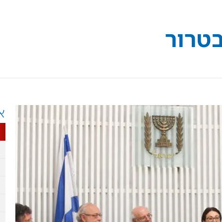
טרור
א