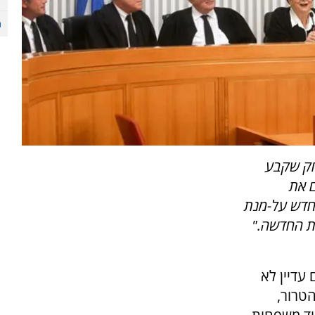
חק שקבע
ם את
חדש על-מנת
ות החדשה."
עדיין לא
טרור,