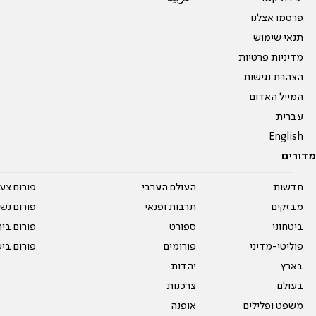
פרסמו אצלנו
תנאי שימוש
מדיניות פרטיות
הצהרת נגישות
המייל האדום
עברית
English
מדורים
חדשות
העולם הערבי
פורום צע
מבזקים
תרבות ופנאי
פורום נשו
ביטחוני
ספורט
פורום בי
פוליטי-מדיני
פורומים
פורום בי
בארץ
יהדות
בעולם
צרכנות
משפט ופלילים
אופנה