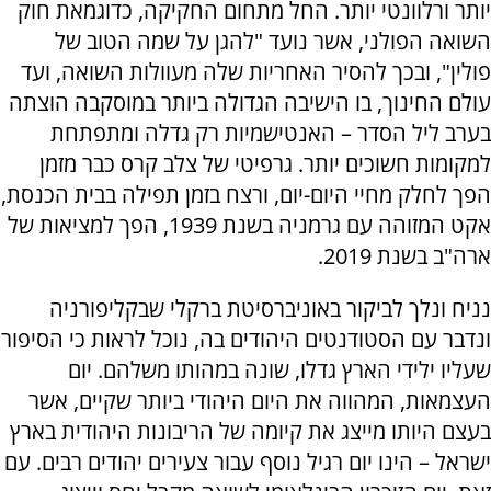
יותר ורלוונטי יותר. החל מתחום החקיקה, כדוגמאת חוק
השואה הפולני, אשר נועד "להגן על שמה הטוב של
פולין", ובכך להסיר האחריות שלה מעוולות השואה, ועד
עולם החינוך, בו הישיבה הגדולה ביותר במוסקבה הוצתה
בערב ליל הסדר – האנטישמיות רק גדלה ומתפתחת
למקומות חשוכים יותר. גרפיטי של צלב קרס כבר מזמן
הפך לחלק מחיי היום-יום, ורצח בזמן תפילה בבית הכנסת,
אקט המזוהה עם גרמניה בשנת 1939, הפך למציאות של
ארה"ב בשנת 2019.
נניח ונלך לביקור באוניברסיטת ברקלי שבקליפורניה
ונדבר עם הסטודנטים היהודים בה, נוכל לראות כי הסיפור
שעליו ילידי הארץ גדלו, שונה במהותו משלהם. יום
העצמאות, המהווה את היום היהודי ביותר שקיים, אשר
בעצם היותו מייצג את קיומה של הריבונות היהודית בארץ
ישראל – הינו יום רגיל נוסף עבור צעירים יהודים רבים. עם