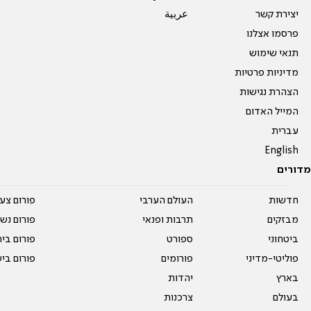
יצירת קשר
عربية
פרסמו אצלנו
תנאי שימוש
מדיניות פרטיות
הצהרת נגישות
המייל האדום
עברית
English
מדורים
חדשות
העולם הערבי
פורום צע
מבזקים
תרבות ופנאי
פורום נשו
ביטחוני
ספורט
פורום בי
פוליטי-מדיני
פורומים
פורום בי
בארץ
יהדות
בעולם
צרכנות