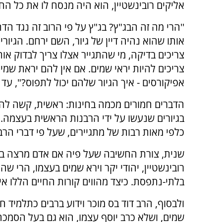
אליקים רובינשטיין, הוא היה מנסח לו את כל החו
''הרי מה זה הבג"ץ? בג"ץ על פי הרוב זה נגד הדת.
אותו שהוא נהיה דיין של גיור, השם ירחם. הגיורי
צריכים בדיקה, מי שהתגייר אצלו צריך לבדוק אותו
צריכים להיות יראי שמים. אם אין להם יראת שמי
אפיקורסים - איך הגיור שלהם יכול לתפוס?", עד כ
הדברים חמורים מכמה בחינות: ראשית, קשה להב
בגיורים שנעשו על ידי הרבנות הראשית בעצמה. 
כלפי מאות רבות של מתגיירים, שעל פי דברי הרב 
שנית, צורת החשיבה שעל פיה אם אדם מרצה באו
רובינשטיין, יהודי יקר וירא שמים בעצמו, הרי שה
בלתי-נתפסת. כיצד מהווים קורות החיים הללו א
ולבסוף, הרב דוד בס מוכר וידוע ברבים כתלמיד חכ
שמים, ושלא כרב יוסף עצמו, הוא גם בעל הסמכה 