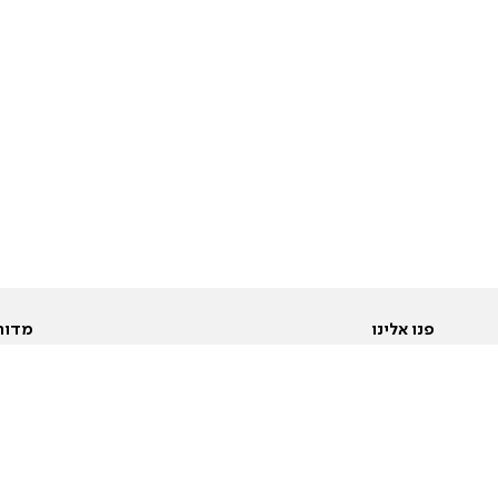
פנו אלינו
מדור
אודות
Pусский
חד
יצירת קשר
عربية
מב
פרסמו אצלנו
בי
תנאי שימוש
פו