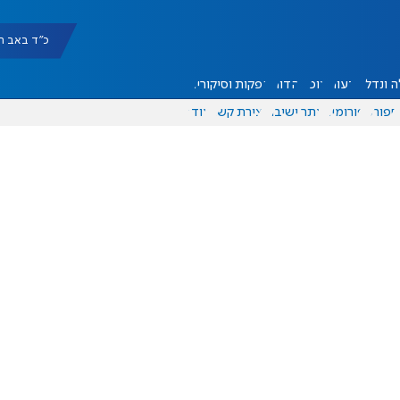
כ"ד באב תשפ"ו |
 ונדל"ן
דעות
אוכל
יהדות
הפקות וסיקורים
ספורט
פורומים
אתר ישיבה
יצירת קשר
עוד