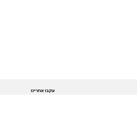
עקבו אחרינו
ות
טוויטר
ם הריון ולידה
פייסבוק
ום לקראת נישואין וזוגיות
אינסטגרם
ום צעירים מעל עשרים
יוטיוב