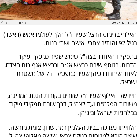
הלווית הרצל שפיר
צילום: דובר צה״ל
האלוף בדימוס הרצל שפיר ז"ל הלך לעולמו אמש (ראשון)
בגיל 92 והותיר אחריו אישה ושתי בנות.
בתפקידו האחרון בצה"ל שימש שפיר כמפקד פיקוד
הדרום. בנוסף שירת כראש אג״ם וכראש אגף כוח האדם.
לאחר שיחרורו כיהן שפיר כמפכ״ל ה-7 של משטרת
ישראל.
חייו של האלוף שפיר ז״ל שזורים בקורות הגנת המדינה,
משורות הפלמ"ח ועד לצה"ל, דרך שורת תפקידי פיקוד
במלחמות ישראל וביניהן.
הלווייתו נערכה בבית העלמין רמת שרון, צומת מורשה.
שפיר הובא למנוחות בטקס צבאי. שישה מאלופי צה״ל