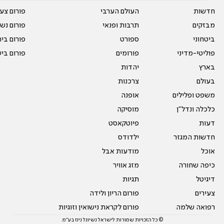
חדשות
העולם הערבי
פורום צע
מבזקים
תרבות ופנאי
פורום נשו
ביטחוני
ספורט
פורום בי
פוליטי-מדיני
פורומים
פורום בי
בארץ
יהדות
בעולם
צרכנות
משפט ופלילים
אופנה
כלכלה ונדל"ן
מוסיקה
דעות
פיוטקאסט
חדשות המגזר
ילדודס
אוכל
מודעות אבל
כיפה שחורה
מזג אוויר
דיגיטל
תגיות
צעירים
פורום הריון ולידה
רפואה שלמה
פורום לקראת נישואין וזוגיות
© כל הזכויות שמורות לישראל נשיונל ניוז בע"מ.