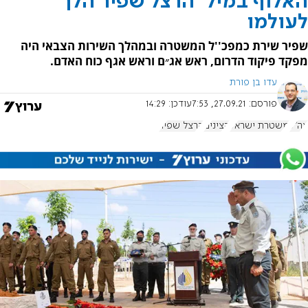
האלוף במיל' הרצל שפיר הלך
לעולמו
שפיר שירת כמפכ''ל המשטרה ובמהלך השירות הצבאי היה
מפקד פיקוד הדרום, ראש אג״ם וראש אגף כוח האדם.
עדו בן פורת
פורסם:
27.09.21, 7:53
עודכן:
14:29
צה"ל
משטרת ישראל
קצינים
הרצל שפיר