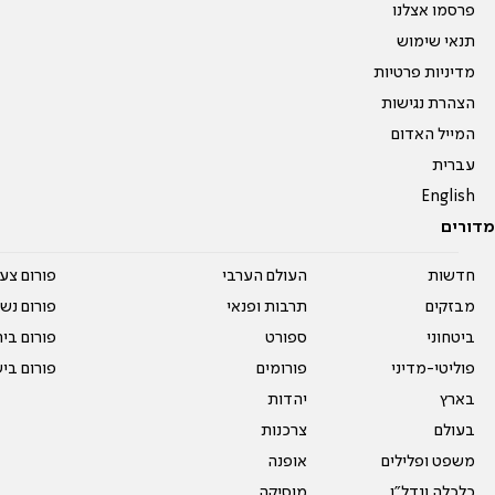
פרסמו אצלנו
תנאי שימוש
מדיניות פרטיות
הצהרת נגישות
המייל האדום
עברית
English
מדורים
חדשות
העולם הערבי
פורום צע
מבזקים
תרבות ופנאי
פורום נשו
ביטחוני
ספורט
פורום בי
פוליטי-מדיני
פורומים
פורום בי
בארץ
יהדות
בעולם
צרכנות
משפט ופלילים
אופנה
כלכלה ונדל"ן
מוסיקה