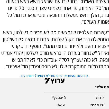
בעצרת האו''ם: ''בחג שבו עם ישראל נושא ראש בגאווה
מול 70 האומות, פר אחד בשמיני עצרת כנגד 70 פרים
בחג, הולך ראש ממשלת ההונאה ומבייש אותנו מול כל
אומות העולם''.
''עשרות האלפים שנמצאים פה לא מכירים בשלטון, ראש
הממשלה גנב את הקול שלהם. אחדות תהיה כשהשלטון
ייצג את העם ולא יחרים חצי ממנו'', הוסיף ח"כ קרעי
ואיחל ''שנחזור בעזרת ה' בראש מורם לשלטון יהודי אמיתי
וגאה. לא כזה שצריך לסלף עובדות כדי לא להתבייש
בהתנהלות המופקרת שלו ולא רופס ופחדן מול אויבינו''.
מצאתם טעות או פרסומת לא ראויה? דווחו לנו
פנו אלינו
אודות
Pусский
יצירת קשר
عربية