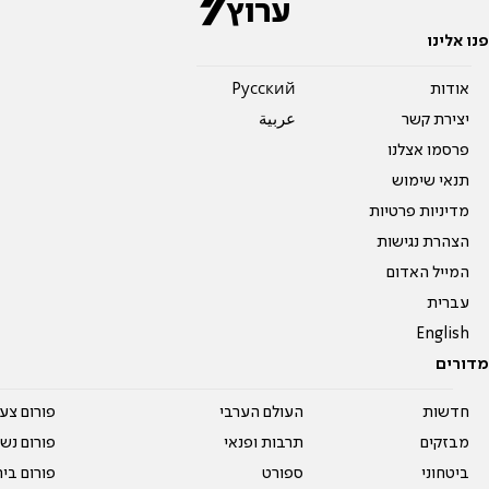
פנו אלינו
אודות
Pусский
יצירת קשר
عربية
פרסמו אצלנו
תנאי שימוש
מדיניות פרטיות
הצהרת נגישות
המייל האדום
עברית
English
מדורים
חדשות
העולם הערבי
פורום צע
מבזקים
תרבות ופנאי
פורום נשו
ביטחוני
ספורט
פורום בי