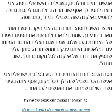
אנשים דתיים וחילונים, בשבילי זה הישראלי היפה. אני
רוצה להגיד לך אסף שוב תודה גדולה וגם לי זכות גדולה
להופיע באלקנה שזה בשבילי הבית'', כתב ווסה.
מינצר השיב לווסה: ''תודה רבה אבי היקר. ריגשת אותי
מאד בהודעתך. שמחנו לראות ולהראות את הפנים היפות
של האחדות בעם שלנו. שמח שגם הצליח החיבור המיוחד
עם המלאכיות. הייתם ענקים וממש תודה. סומך עליך
שתפיץ את הרוח של אלקנה לכל מקום בו תלך. שוב
תודה''.
ווסה הגיב: ''הרוח הזו חייבת להגיע בכל בית ישראלי ואני
אעשה הכל בשביל שזה ילך לכל מקום, אסף אתה בעיני
גשר השלום שמחבר את האנשים לעם אחד''.
הצטרפו לקבוצת הוואטצאפ של ערוץ 7
מצאתם טעות או פרסומת לא ראויה? דווחו לנו