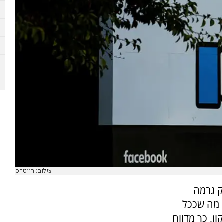
צילום: רויטרס
ק גרמה
 מה שככל
ן, כך מדווח