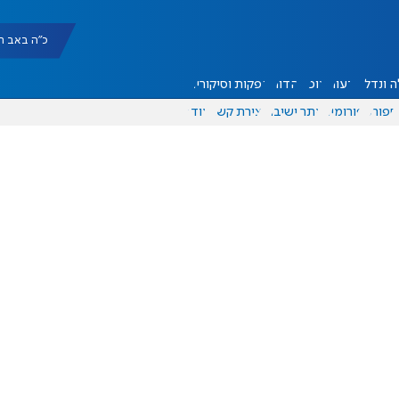
כ"ה באב תשפ"ו |
 ונדל"ן
דעות
אוכל
יהדות
הפקות וסיקורים
ספורט
פורומים
אתר ישיבה
יצירת קשר
עוד