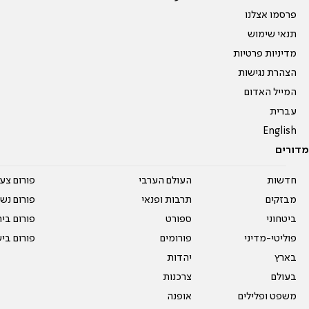
פרסמו אצלנו
תנאי שימוש
מדיניות פרטיות
הצהרת נגישות
המייל האדום
עברית
English
מדורים
חדשות
העולם הערבי
פורום צע
מבזקים
תרבות ופנאי
פורום נשו
ביטחוני
ספורט
פורום בי
פוליטי-מדיני
פורומים
פורום בי
בארץ
יהדות
בעולם
צרכנות
משפט ופלילים
אופנה