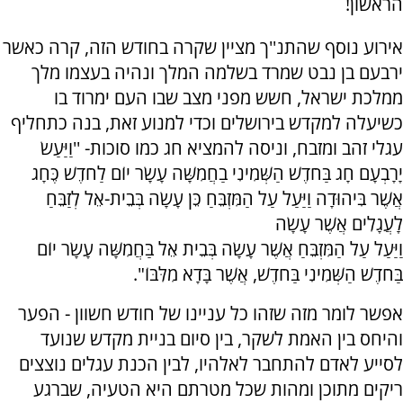
הראשון!
אירוע נוסף שהתנ''ך מציין שקרה בחודש הזה, קרה כאשר
ירבעם בן נבט שמרד בשלמה המלך ונהיה בעצמו מלך
ממלכת ישראל, חשש מפני מצב שבו העם ימרוד בו
כשיעלה למקדש בירושלים וכדי למנוע זאת, בנה כתחליף
עגלי זהב ומזבח, וניסה להמציא חג כמו סוכות- ''וַיַּעַשׂ
יָרָבְעָם חָג בַּחֹדֶשׁ הַשְּׁמִינִי בַחֲמִשָּׁה עָשָׂר יוֹם לַחֹדֶשׁ כֶּחָג
אֲשֶׁר בִּיהוּדָה וַיַּעַל עַל הַמִּזְבֵּחַ כֵּן עָשָׂה בְּבֵית-אֵל לְזַבֵּחַ
לָעֲגָלִים אֲשֶׁר עָשָׂה
וַיַּעַל עַל הַמִּזְבֵּחַ אֲשֶׁר עָשָׂה בְּבֵית אֵל בַּחֲמִשָּׁה עָשָׂר יוֹם
בַּחֹדֶשׁ הַשְּׁמִינִי בַּחֹדֶשׁ, אֲשֶׁר בָּדָא מִלִּבּוֹ".
אפשר לומר מזה שזהו כל עניינו של חודש חשוון - הפער
והיחס בין האמת לשקר, בין סיום בניית מקדש שנועד
לסייע לאדם להתחבר לאלהיו, לבין הכנת עגלים נוצצים
ריקים מתוכן ומהות שכל מטרתם היא הטעיה, שברגע