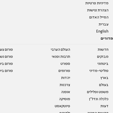
מדיניות פרטיות
הצהרת נגישות
המייל האדום
עברית
English
מדורים
חדשות
העולם הערבי
פורום צע
מבזקים
תרבות ופנאי
פורום נשו
ביטחוני
ספורט
פורום בי
פוליטי-מדיני
פורומים
פורום בי
בארץ
יהדות
בעולם
צרכנות
משפט ופלילים
אופנה
כלכלה ונדל"ן
מוסיקה
דעות
פיוטקאסט