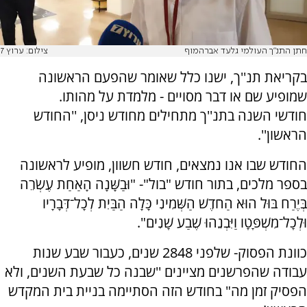
חתן התנ"ך העולמי גלעד אברהמוף
צילום: ערוץ 7
בקריאת תנ''ך, ישנו כלל שאומר שהפעם הראשונה
שמופיע שם או דבר מסויים - מלמדת על מהותו.
חודשי השנה בתנ''ך מתחילים מחודש ניסן, ''החודש
הראשון''.
החודש שבו אנו נמצאים, חודש חשוון, מופיע לראשונה
בספר מלכים, בתור חודש "בול"- "וּבַשָּׁנָה הָאַחַת עֶשְׂרֵה
בְּיֶרַח בּוּל הוּא הַחֹדֶשׁ הַשְּׁמִינִי כָּלָה הַבַּיִת לְכָל־דְּבָרָיו
וּלְכָל־מִשְׁפָּטָו וַיִּבְנֵהוּ שֶׁבַע שָׁנִים".
כוונת הפסוק- שלפני 2848 שנים, כעבור שבע שנות
עבודה שהפרשנים מציינים ''שבנה כל שבעת השנים, ולא
הפסיק זמן מה" בחודש הזה הסתיימה בניית בית המקדש