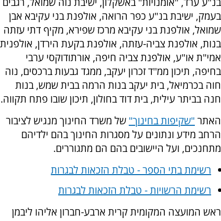
בנ"ע ערד, "אומנויות" באשקלון, ישיבת נוה שמואל, רגבים
בעמק, ישיבת בנ"ע כפר הרואה, אולפנת בני עקיבא אבן
שמואל, אולפנת בני עקיבא מרכז שפירא, מקיף דתי עזתה
בנות, אולפנת צביה-עזתה, אולפנת בקעת הירדן, אולפנית
אמי"ת או"ע, אולפנת צביה חיפה, אורתודוקסי ערבי
בחיפה, תיכון ממ''ד זכרון יעקב, ממגד גבעות ברכסים, נוה
חוה בכרמיאל, בית יעקב בנות הרמה בבית שמש, בנות
חנה בביתר עילית, בית דוד בחולון, תיכון שובו פתח תקווה.
האתר
"שקיפות בחינוך"
של משרד החינוך מנגיש לציבור
הרחב מידע ונתונים על מסגרות החינוך בהם ילדיהם
מתחנכים, ועל היישובים בהם הם מתגוררים.
רשימת בתי הספר - טבלת הזכאות לבגרות
רשימת הרשויות - טבלת הזכאות לבגרות
ראש המועצה המקומית קרית ארבע-חברון אליהו ליבמן