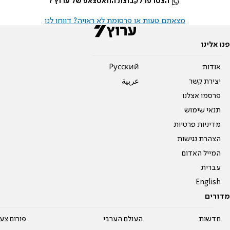
הצטרפו לקבוצת הוואטצאפ של ערוץ 7
מצאתם טעות או פרסומת לא ראויה? דווחו לנו
פנו אלינו
אודות
Pусский
יצירת קשר
عربية
פרסמו אצלנו
תנאי שימוש
מדיניות פרטיות
הצהרת נגישות
המייל האדום
עברית
English
מדורים
חדשות
העולם הערבי
פורום צע