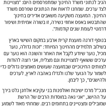
הגיב לנתוני משרד החינוך שמתפרסמים היום: "מצויינות
לצד ערכים. שמחנו לראות את הנתונים שפרסם משרד
החינוך. המועצה משקיעה משאבים אדירים בחינוך
שהתבטאו באפס אחוזי נשירה, זו בשורה אמיתית ושיפור
דרמטי לעומת שנים קודמות".
בנוסף דורגה מועצת קרית ארבע במקום השישי בארץ
בשילוב תלמידים מהחינוך המיוחד: "זכות גדולה, נוער
מכיל, נוער שיודע לקבל את האחר והשונה הוא נוער עם
ערכים ששואף למצויינות וגם מצליח, אני רוצה להודות
לצוותים החינוכיים שבמועצה שעושים מאמצים גדולים כדי
לשמור על הנוער שלנו ולגדלו באהבה לארץ, לערכים
ולהישגים", כך ליבמן.
מנכ"ל מרכז ישיבות ואולפנות בני עקיבא אלחנן גלט בירך
על ההישג, "אני גאה במוסדות הרבים של הרשת
שמובילים ומצטיינים בתחומים רבים. שמחתי מאוד לשמוע