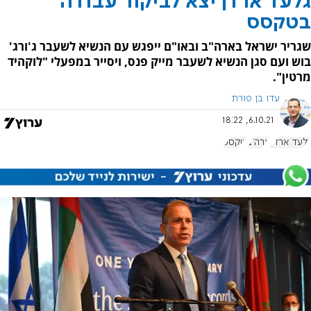
גלעד ארדן יצא לביקור עבודה
בטקסס
שגריר ישראל בארה"ב ובאו"ם ייפגש עם הנשיא לשעבר ג'ורג'
בוש ועם סגן הנשיא לשעבר מייק פנס, ויסייר במפעלי "לוקהיד
מרטין".
עדו בן פורת
6.10.21, 18:22
גלעד ארדן
ארה"ב
טקסס