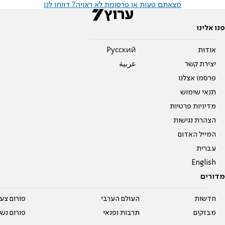
מצאתם טעות או פרסומת לא ראויה? דווחו לנו
פנו אלינו
אודות
Pусский
יצירת קשר
عربية
פרסמו אצלנו
תנאי שימוש
מדיניות פרטיות
הצהרת נגישות
המייל האדום
עברית
English
מדורים
חדשות
העולם הערבי
פורום צע
מבזקים
תרבות ופנאי
פורום נשו