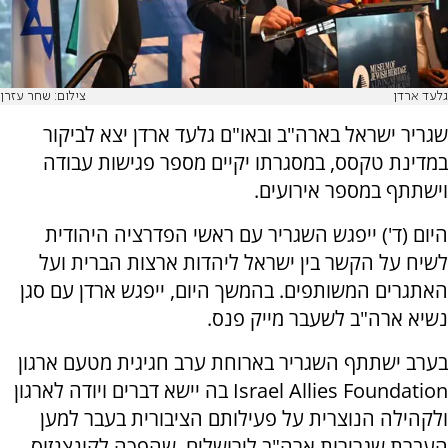
גלעד ארדן
צילום: שחר עזרן
שגריר ישראל בארה"ב ובאו"ם גלעד ארדן יצא לביקור
במדינת טקסס, במסגרתו יקיים מספר פגישות עבודה
וישתתף במספר אירועים.
היום (ד') ייפגש השגריר עם ראשי הפדרציה היהודית
לשיח על הקשר בין ישראל ליהדות ארצות הברית ועל
האתגרים המשותפים. בהמשך היום, ייפגש ארדן עם סגן
נשיא ארה"ב לשעבר מייק פנס.
בערב ישתתף השגריר בארוחת ערב חגיגית מטעם ארגון
Israel Allies Foundation בה יישא דברים ויודה לארגון
ולקהילה הנוצרית על פעילותם הציבורית בעבר למען
העברת שגרירות ארה"ב לירושלים, שהפכה לקונצנזוס