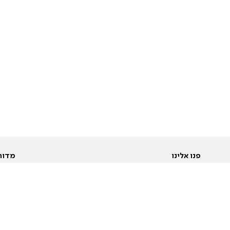
פנו אלינו
מדור
אודות
Pусский
חד
יצירת קשר
عربية
מב
פרסמו אצלנו
בי
תנאי שימוש
פו