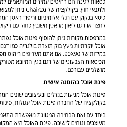
כסאות לגינה הם רהיטים עמידים המותאמים למזג
ולתנאי חוץ. בקולקציה של r2u
כיסא בנקוק עם רגלי אלומיניום וריפוד ראטן המ
לחצר או דגם ליאון מראטן משובץ כחול עם ריקוע
במרפסות מקורות ניתן להוסיף פינות אוכל נפתחו
אוכל יוקרתיות מעץ בוק תוצרת בולגריה כמו דגם 
במידות של 90X90. אם אתם מעדיפים ריהוט
הכיסאות הצבעוניים של דגם בגין המיובא מטורקי
מושלמים עבורכם.
פינת אוכל בהזמנה אישית
פינות אוכל מגיעות בגדלים ובעיצובים שונים המת
בקולקציה של החברה פינות אוכל עגולות, פינות אוכל עץ מ
ביחד עם זאת הבחירה המגוונת מאפשרת התאמה 
מעוצבים ונוחים לישיבה. פינת האוכל היא המק