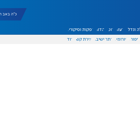
כ"ה באב תשפ"ו |
 ונדל"ן
דעות
אוכל
יהדות
הפקות וסיקורים
ספורט
פורומים
אתר ישיבה
יצירת קשר
עוד