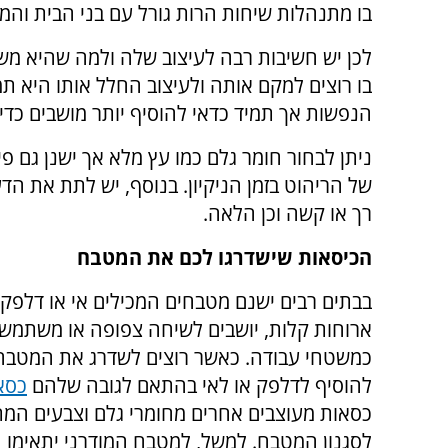
בו מתנהלות שיחות הרות גורל עם בני הבית והמ
לכן יש חשיבות רבה לעיצוב שלה ולמה שהיא מש
בו רוצים למקם אותה ולעיצוב החלל אותו היא ת
הנפשות אך תמיד כדאי להוסיף יותר מושבים כדי
ניתן לבחור חומר גלם כמו עץ מלא אך ישנן גם פ
של הריהוט בזמן הניקיון. בנוסף, יש לתת את הד
רך או קשה וכן הלאה.
הכיסאות שישדרגו לכם את המטבח
בבתים רבים ישנם מטבחים המכילים אי או דלפק 
ארוחות קלות, יושבים לשיחה צפופה או משתמש
כמשטחי עבודה. כאשר רוצים לשדרג את המטבח
להוסיף לדלפק או לאי בהתאם לגובה שלהם
כסא
כסאות מעוצבים אחרים מחומרי גלם וצבעים המת
לסגנון המטבח. למשל, למטבח המודרני יתאימו 