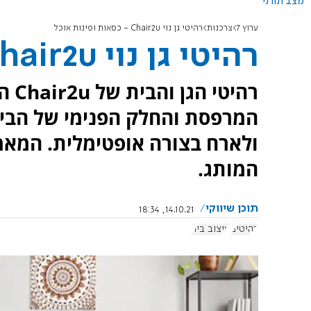
מצב תורני
ערוץ 7
צרכנות
רהיטי גן נוי Chair2u - כסאות ופינות אוכל
רהיטי גן נוי Chair2u - כסאות ופינות אוכל
רהי
המרפסת והחלק הפנימי של הבית 
ולארח בצורה אופטימלית. המאמ
המותג.
תוכן שיווקי
14.10.21, 18:34
רהיטים
עיצוב בית