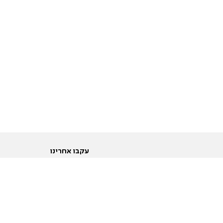
עקבו אחרינו
ות
טוויטר
ם הריון ולידה
פייסבוק
ום לקראת נישואין וזוגיות
אינסטגרם
ום צעירים מעל עשרים
יוטיוב