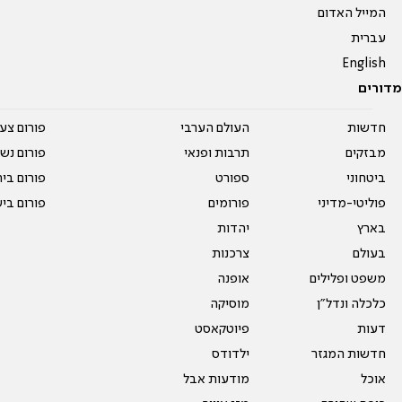
המייל האדום
עברית
English
מדורים
חדשות
העולם הערבי
פורום צע
מבזקים
תרבות ופנאי
פורום נשו
ביטחוני
ספורט
פורום בי
פוליטי-מדיני
פורומים
פורום בי
בארץ
יהדות
בעולם
צרכנות
משפט ופלילים
אופנה
כלכלה ונדל"ן
מוסיקה
דעות
פיוטקאסט
חדשות המגזר
ילדודס
אוכל
מודעות אבל