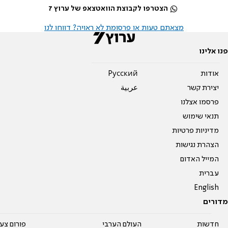
הצטרפו לקבוצת הוואטצאפ של ערוץ 7
מצאתם טעות או פרסומת לא ראויה? דווחו לנו
פנו אלינו
אודות
Pусский
יצירת קשר
عربية
פרסמו אצלנו
תנאי שימוש
מדיניות פרטיות
הצהרת נגישות
המייל האדום
עברית
English
מדורים
חדשות
העולם הערבי
פורום צע