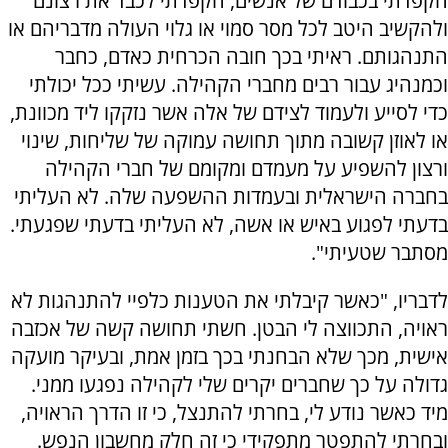
הקפדתי בכבודם של אנשים, הקפדתי לכבד את רצונם
ולהקשיב היטב לכל מסר סמוי או גלוי העולה מדבריהם או
התנהגותם. ראיתי בכך חובה הכרחית כאדם, כחבר
וכמנהיג עבור רבים מחברי הקהילה. עשיתי ככל יכולתי
כדי לסייע ולעמוד לצידם של אלה אשר נזקקו ליד מכוונת,
או לאוזן קשובה מתוך תחושה עמוקה של שליחות, שינוי
ורצון להשפיע על מעמדם ומקומם של חברי הקהילה
בחברה הישראלית ובעמדות ההשפעה שלה. לא העליתי
בדעתי לפגוע באיש או אשה, לא העליתי בדעתי שפגעתי.
מסתבר שטעיתי".
לדבריו, "כאשר קיבלתי את הטענות כלפיי להתנהגות לא
ראויה, התכווצה לי הבטן. חשתי תחושה קשה של אכזבה
אישית, מכך שלא הבחנתי בכך בזמן אמת, ובעיקר מועקה
גדולה על כך שחברים יקרים שלי לקהילה נפגעו ממני.
מיד כאשר נודע לי, בחרתי להתנצל, כי זו הדרך הראויה,
ובחרתי להתפטר מתפקידי כי זה חלק מחשבון הנפש.