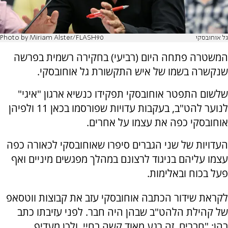
גל אוחובסקי
Photo by Miriam Alster/FLASH90
המשטרה פתחה היום (רביעי) בחקירה רשמית בפרשה
שנקשרה בשמו של איש התקשורת גל אוחובסקי.
שלשום התפטר אוחובסקי תפקידו כנשיא ארגון "איגי"
לנוער להט"ב, בעקבות עדויות שפורסמו בכאן 11 ולפיהן
אוחובסקי כפה את עצמו על אחרים.
העדויות של שני הגברים סיפרו שאוחובסקי לכאורה כפה
עצמו עליהם בניגוד לרצונם במהלך מפגשים מיניים ואף
פעל בכוח ובאלימות.
לקראת שידור הכתבה אוחובסקי עזב את קבוצות ווטסאפ
של קהילת הלהט"ב שבהן היה חבר. לפני עזיבתו כתב
בהן: "חברים. זה רגע מאוד קשה בחיי. ולכן מעדיף