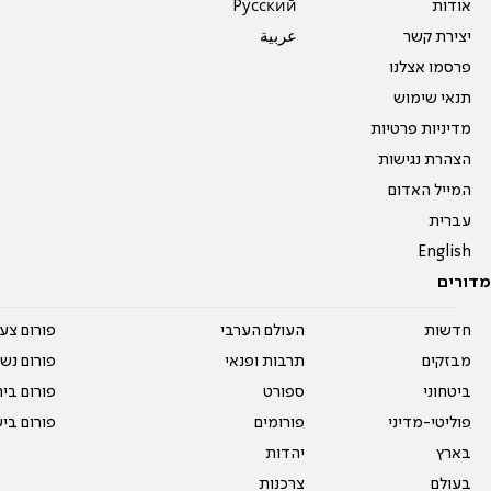
אודות
Pусский
יצירת קשר
عربية
פרסמו אצלנו
תנאי שימוש
מדיניות פרטיות
הצהרת נגישות
המייל האדום
עברית
English
מדורים
חדשות
העולם הערבי
פורום צע
מבזקים
תרבות ופנאי
פורום נשו
ביטחוני
ספורט
פורום בי
פוליטי-מדיני
פורומים
פורום בי
בארץ
יהדות
בעולם
צרכנות