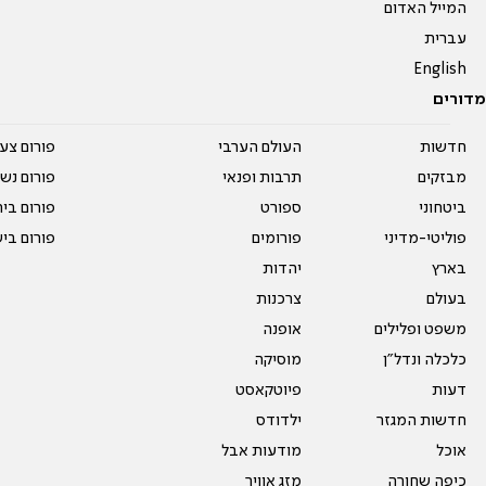
המייל האדום
עברית
English
מדורים
חדשות
העולם הערבי
פורום צע
מבזקים
תרבות ופנאי
פורום נשו
ביטחוני
ספורט
פורום בי
פוליטי-מדיני
פורומים
פורום בי
בארץ
יהדות
בעולם
צרכנות
משפט ופלילים
אופנה
כלכלה ונדל"ן
מוסיקה
דעות
פיוטקאסט
חדשות המגזר
ילדודס
אוכל
מודעות אבל
כיפה שחורה
מזג אוויר