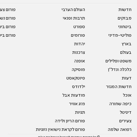
חדשות
העולם הערבי
פורום צע
מבזקים
תרבות ופנאי
פורום נשו
ביטחוני
ספורט
פורום בי
פוליטי-מדיני
פורומים
פורום בי
בארץ
יהדות
בעולם
צרכנות
משפט ופלילים
אופנה
כלכלה ונדל"ן
מוסיקה
דעות
פיוטקאסט
חדשות המגזר
ילדודס
אוכל
מודעות אבל
כיפה שחורה
מזג אוויר
דיגיטל
תגיות
צעירים
פורום הריון ולידה
רפואה שלמה
פורום לקראת נישואין וזוגיות