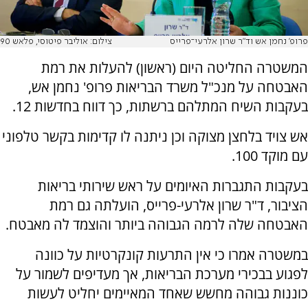
פרופ' נחמן אש וד"ר שרון אלרעי־פרייס
צילום: אוליבר פיטוסי, פלאש 90
המשטרה החליטה היום (ראשון) להעלות את רמת
האבטחה על מנכ"ל משרד הבריאות פרופ' נחמן אש,
בעקבות השיח המתלהם ברשתות, כך דווח בחדשות 12.
אש צויד בלחצן מצוקה וכן ניתנה לו קדימות בקשר טלפוני
עם מוקד 100.
בעקבות התגברות האיומים על ראש שירותי בריאות
הציבור, ד"ר שרון אלרעי-פרייס, הועלתה גם רמת
האבטחה שלה לרמה הגבוהה ביותר והוצמד לה מאבטח.
במשטרה אמרו כי אין התרעות קונקרטיות על כוונה
לפגוע בבכירי מערכת הבריאות, אך מעדיפים לשמור על
כוננות גבוהה מחשש שאחד המאיימים יחליט לעשות